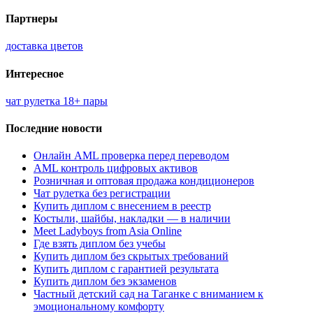
Партнеры
доставка цветов
Интересное
чат рулетка 18+ пары
Последние новости
Онлайн AML проверка перед переводом
AML контроль цифровых активов
Розничная и оптовая продажа кондиционеров
Чат рулетка без регистрации
Купить диплом с внесением в реестр
Костыли, шайбы, накладки — в наличии
Meet Ladyboys from Asia Online
Где взять диплом без учебы
Купить диплом без скрытых требований
Купить диплом с гарантией результата
Купить диплом без экзаменов
Частный детский сад на Таганке с вниманием к
эмоциональному комфорту