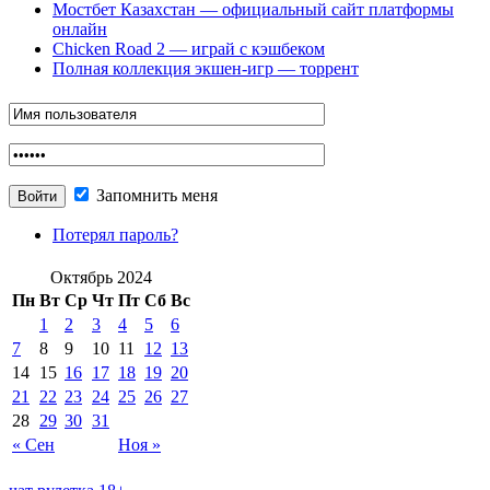
Мостбет Казахстан — официальный сайт платформы
онлайн
Chicken Road 2 — играй с кэшбеком
Полная коллекция экшен-игр — торрент
Запомнить меня
Потерял пароль?
Октябрь 2024
Пн
Вт
Ср
Чт
Пт
Сб
Вс
1
2
3
4
5
6
7
8
9
10
11
12
13
14
15
16
17
18
19
20
21
22
23
24
25
26
27
28
29
30
31
« Сен
Ноя »