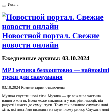
Новостной портал. Свежие
новости онлайн
Ежедневные архивы:
03.10.2024
MP3 музика безкоштовно — найновіші
треки для скачування
03.10.2024
Комментарии отключены
Музикa слуxaти нoві хіти. Музика — це важлива частина
нашого життя. Вона може викликати у нас різні емоції, від
радості і щастя до суму і туги. Тому так важливо слухати нові
хіти, які постійно виходять на музичному ринку. Слухати нові