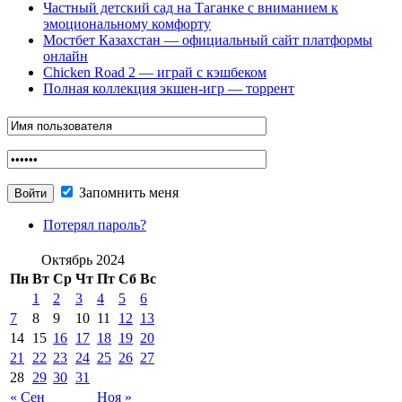
Частный детский сад на Таганке с вниманием к
эмоциональному комфорту
Мостбет Казахстан — официальный сайт платформы
онлайн
Chicken Road 2 — играй с кэшбеком
Полная коллекция экшен-игр — торрент
Запомнить меня
Потерял пароль?
Октябрь 2024
Пн
Вт
Ср
Чт
Пт
Сб
Вс
1
2
3
4
5
6
7
8
9
10
11
12
13
14
15
16
17
18
19
20
21
22
23
24
25
26
27
28
29
30
31
« Сен
Ноя »