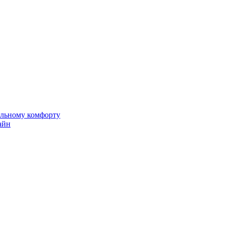
альному комфорту
айн