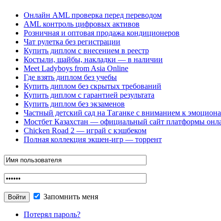
Онлайн AML проверка перед переводом
AML контроль цифровых активов
Розничная и оптовая продажа кондиционеров
Чат рулетка без регистрации
Купить диплом с внесением в реестр
Костыли, шайбы, накладки — в наличии
Meet Ladyboys from Asia Online
Где взять диплом без учебы
Купить диплом без скрытых требований
Купить диплом с гарантией результата
Купить диплом без экзаменов
Частный детский сад на Таганке с вниманием к эмоцион
Мостбет Казахстан — официальный сайт платформы онл
Chicken Road 2 — играй с кэшбеком
Полная коллекция экшен-игр — торрент
Запомнить меня
Потерял пароль?