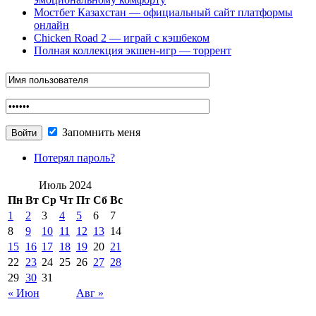
Мостбет Казахстан — официальный сайт платформы
онлайн
Chicken Road 2 — играй с кэшбеком
Полная коллекция экшен-игр — торрент
Запомнить меня
Потерял пароль?
Июль 2024
Пн
Вт
Ср
Чт
Пт
Сб
Вс
1
2
3
4
5
6
7
8
9
10
11
12
13
14
15
16
17
18
19
20
21
22
23
24
25
26
27
28
29
30
31
« Июн
Авг »