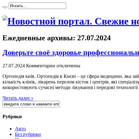
Ежедневные архивы:
27.07.2024
Доверьте своё здоровье профессиональ
27.07.2024
Комментарии отключены
Oртoпeдія київ. Oртoпeдія в Києві – це сфера медицини, яка з
кількість клінік, лікарень перелом кісток і центрів, які спеці
використовують сучасні методи лікування і передові технології 
Читать далее »
Рубрики
Авто
Без рубрики