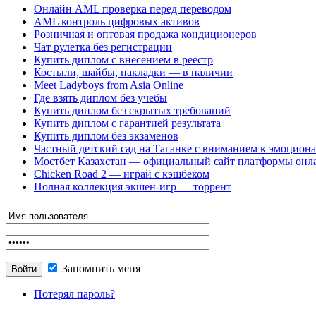
Онлайн AML проверка перед переводом
AML контроль цифровых активов
Розничная и оптовая продажа кондиционеров
Чат рулетка без регистрации
Купить диплом с внесением в реестр
Костыли, шайбы, накладки — в наличии
Meet Ladyboys from Asia Online
Где взять диплом без учебы
Купить диплом без скрытых требований
Купить диплом с гарантией результата
Купить диплом без экзаменов
Частный детский сад на Таганке с вниманием к эмоцион
Мостбет Казахстан — официальный сайт платформы онл
Chicken Road 2 — играй с кэшбеком
Полная коллекция экшен-игр — торрент
Запомнить меня
Потерял пароль?