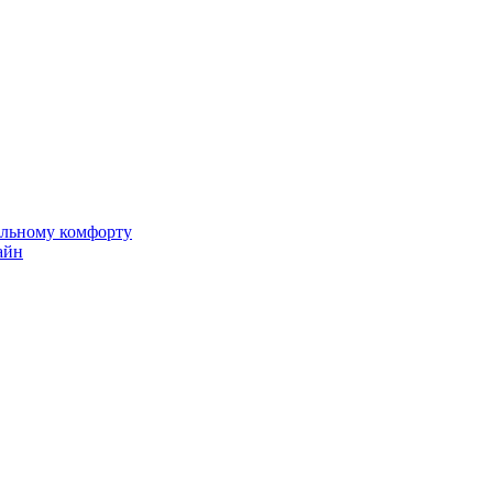
альному комфорту
айн