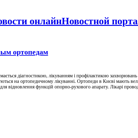
Новостной порта
ным ортопедам
аймається діагностикою, лікуванням і профілактикою захворювань 
алізуються на ортопедичному лікуванні. Ортопеди в Києві мають в
для відновлення функцій опорно-рухового апарату. Лікарі проводя