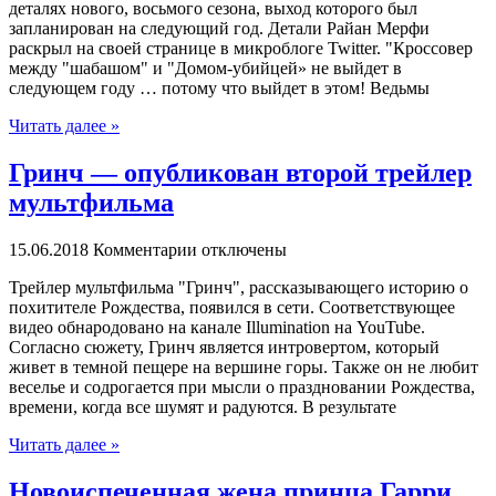
деталях нового, восьмого сезона, выход которого был
запланирован на следующий год. Детали Райан Мерфи
раскрыл на своей странице в микроблоге Twitter. "Кроссовер
между "шабашом" и "Домом-убийцей» не выйдет в
следующем году … потому что выйдет в этом! Ведьмы
Читать далее »
Гринч — опубликован второй трейлер
мультфильма
15.06.2018
Комментарии отключены
Трeйлeр мультфильма "Гринч", рассказывающего историю о
похитителе Рождества, появился в сети. Соответствующее
видео обнародовано на канале Illumination на YouTube.
Согласно сюжету, Гринч является интровертом, который
живет в темной пещере на вершине горы. Также он не любит
веселье и содрогается при мысли о праздновании Рождества,
времени, когда все шумят и радуются. В результате
Читать далее »
Новоиспеченная жена принца Гарри