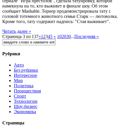
сериале "Игра престолов", сделала татуировку, которой
намекнула на то, кто выживет в финале шоу. Об этом
сообщает Mashable. Тернер продемонстрировала тату с
головой тотемного животного семьи Старк — лютоволка.
Кроме того, тату содержит надпись: "Стая выживает".
Читать далее »
Страница 3 из 137
«
1
2
3
4
5
»
10
20
30
...
Последняя »
Рубрики
Авто
Без рубрики
Интересное
Мир
Политика
Проишествия
Спорт
Технологии
Шоу-бизнес
Экономика
Страницы