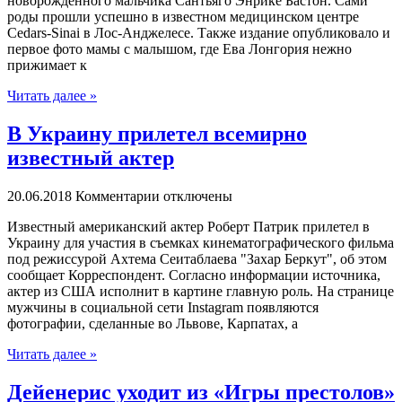
новорожденного мальчика Сантьяго Энрике Бастон. Сами
роды прошли успешно в известном медицинском центре
Cedars-Sinai в Лос-Анджелесе. Также издание опубликовало и
первое фото мамы с малышом, где Ева Лонгория нежно
прижимает к
Читать далее »
В Украину прилетел всемирно
известный актер
20.06.2018
Комментарии отключены
Извeстный американский актер Роберт Патрик прилетел в
Украину для участия в съемках кинематографического фильма
под режиссурой Ахтема Сеитаблаева "Захар Беркут", об этом
сообщает Корреспондент. Согласно информации источника,
актер из США исполнит в картине главную роль. На странице
мужчины в социальной сети Instagram появляются
фотографии, сделанные во Львове, Карпатах, а
Читать далее »
Дейенерис уходит из «Игры престолов»