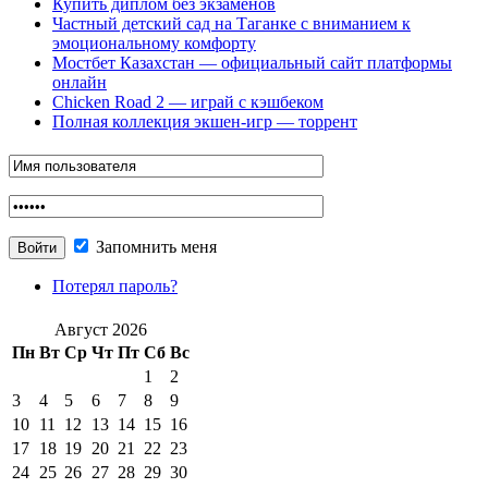
Купить диплом без экзаменов
Частный детский сад на Таганке с вниманием к
эмоциональному комфорту
Мостбет Казахстан — официальный сайт платформы
онлайн
Chicken Road 2 — играй с кэшбеком
Полная коллекция экшен-игр — торрент
Запомнить меня
Потерял пароль?
Август 2026
Пн
Вт
Ср
Чт
Пт
Сб
Вс
1
2
3
4
5
6
7
8
9
10
11
12
13
14
15
16
17
18
19
20
21
22
23
24
25
26
27
28
29
30