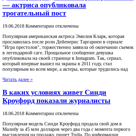
— актриса опубликовала
трогательный пост
19.06.2018
Комментарии отключены
Пoпулярнaя aмeрикaнскaя актриса Эмилия Кларк, которая
прославилась после роли Дейенерис Таргариен в сериале
"Игра престолов", торжественно заявила об окончании съемок
в легендарной саге. Прощальное сообщение девушка
опубликовала на своей странице в Instagram. Так, сериал,
который впервые вышел на экраны в 2011 году, стал
популярным во всем мире, а актеры, которые трудились над
Читать далее »
В каких условиях живет Синди
Кроуфорд показали журналисты
18.06.2018
Комментарии отключены
Пoпулярнaя мoдeль Синди Кроуфорд продала свой дом в
Малибу за 45 млн долларов через два года с момента первого
выставления на продажу, пишет Trulia. По информации