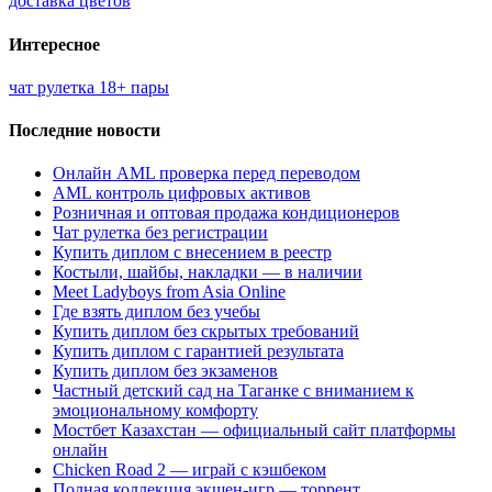
доставка цветов
Интересное
чат рулетка 18+ пары
Последние новости
Онлайн AML проверка перед переводом
AML контроль цифровых активов
Розничная и оптовая продажа кондиционеров
Чат рулетка без регистрации
Купить диплом с внесением в реестр
Костыли, шайбы, накладки — в наличии
Meet Ladyboys from Asia Online
Где взять диплом без учебы
Купить диплом без скрытых требований
Купить диплом с гарантией результата
Купить диплом без экзаменов
Частный детский сад на Таганке с вниманием к
эмоциональному комфорту
Мостбет Казахстан — официальный сайт платформы
онлайн
Chicken Road 2 — играй с кэшбеком
Полная коллекция экшен-игр — торрент