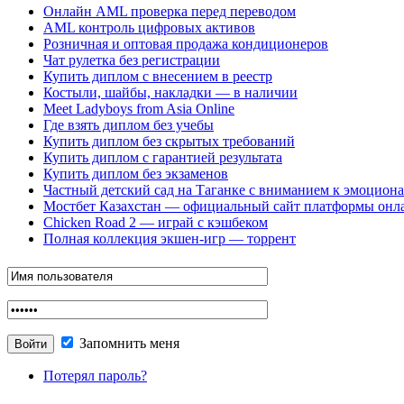
Онлайн AML проверка перед переводом
AML контроль цифровых активов
Розничная и оптовая продажа кондиционеров
Чат рулетка без регистрации
Купить диплом с внесением в реестр
Костыли, шайбы, накладки — в наличии
Meet Ladyboys from Asia Online
Где взять диплом без учебы
Купить диплом без скрытых требований
Купить диплом с гарантией результата
Купить диплом без экзаменов
Частный детский сад на Таганке с вниманием к эмоцион
Мостбет Казахстан — официальный сайт платформы онл
Chicken Road 2 — играй с кэшбеком
Полная коллекция экшен-игр — торрент
Запомнить меня
Потерял пароль?