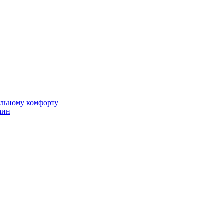
альному комфорту
айн