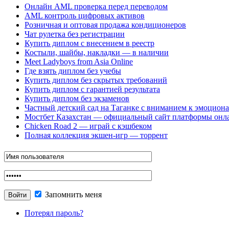
Онлайн AML проверка перед переводом
AML контроль цифровых активов
Розничная и оптовая продажа кондиционеров
Чат рулетка без регистрации
Купить диплом с внесением в реестр
Костыли, шайбы, накладки — в наличии
Meet Ladyboys from Asia Online
Где взять диплом без учебы
Купить диплом без скрытых требований
Купить диплом с гарантией результата
Купить диплом без экзаменов
Частный детский сад на Таганке с вниманием к эмоцион
Мостбет Казахстан — официальный сайт платформы онл
Chicken Road 2 — играй с кэшбеком
Полная коллекция экшен-игр — торрент
Запомнить меня
Потерял пароль?