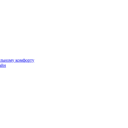
альному комфорту
айн