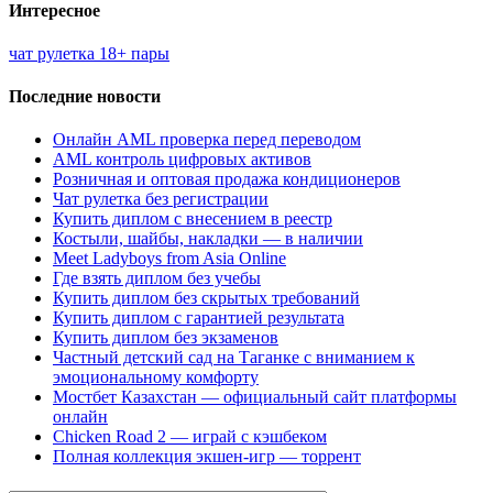
Интересное
чат рулетка 18+ пары
Последние новости
Онлайн AML проверка перед переводом
AML контроль цифровых активов
Розничная и оптовая продажа кондиционеров
Чат рулетка без регистрации
Купить диплом с внесением в реестр
Костыли, шайбы, накладки — в наличии
Meet Ladyboys from Asia Online
Где взять диплом без учебы
Купить диплом без скрытых требований
Купить диплом с гарантией результата
Купить диплом без экзаменов
Частный детский сад на Таганке с вниманием к
эмоциональному комфорту
Мостбет Казахстан — официальный сайт платформы
онлайн
Chicken Road 2 — играй с кэшбеком
Полная коллекция экшен-игр — торрент