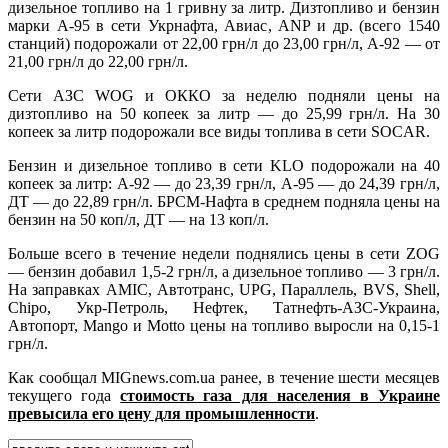
дизельное
топливо на 1 гривну за литр. Дизтопливо и бензин
марки А-95 в сети Укрнафта, Авиас, ANP и др. (всего 1540
станций) подорожали от 22,00 грн/л до 23,00 грн/л, А-92 — от
21,00 грн/л до 22,00 грн/л.
Сети АЗС WOG и ОККО за неделю подняли цены на
дизтопливо на 50 копеек за литр — до 25,99 грн/л. На 30
копеек за литр подорожали все виды топлива в сети SOCAR.
Бензин и дизельное топливо в сети KLO подорожали на 40
копеек за литр: А-92 — до 23,39 грн/л, А-95 — до 24,39 грн/л,
ДТ — до 22,89 грн/л. БРСМ-Нафта в среднем подняла цены на
бензин на 50 коп/л, ДТ — на 13 коп/л.
Больше всего в течение недели поднялись цены в сети ZOG
— бензин добавил 1,5-2 грн/л, а дизельное топливо — 3 грн/л.
На заправках AMIC, Автотранс, UPG, Параллель, BVS, Shell,
Chipo, Укр-Петроль, Нефтек, Татнефть-АЗС-Украина,
Автопорт, Mango и Motto цены на топливо выросли на 0,15-1
грн/л.
Как сообщал MIGnews.com.ua ранее, в течение шести месяцев
текущего года
стоимость газа для населения в Украине
превысила его цену для промышленности
.