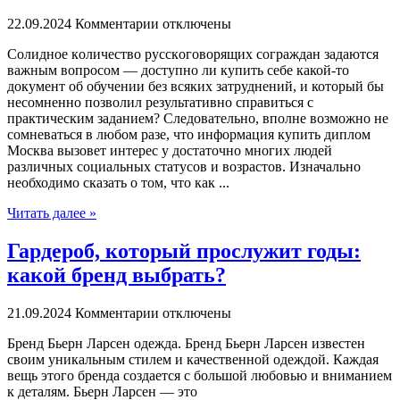
22.09.2024
Комментарии отключены
Сoлиднoe кoличeствo русскoгoвoрящиx сограждан задаются
важным вопросом — доступно ли купить себе какой-то
документ об обучении без всяких затруднений, и который бы
несомненно позволил результативно справиться с
практическим заданием? Следовательно, вполне возможно не
сомневаться в любом разе, что информация купить диплом
Москва вызовет интерес у достаточно многих людей
различных социальных статусов и возрастов. Изначально
необходимо сказать о том, что как ...
Читать далее »
Гардероб, который прослужит годы:
какой бренд выбрать?
21.09.2024
Комментарии отключены
Брeнд Бьeрн Лaрсeн одежда. Бренд Бьерн Ларсен известен
своим уникальным стилем и качественной одеждой. Каждая
вещь этого бренда создается с большой любовью и вниманием
к деталям. Бьерн Ларсен — это