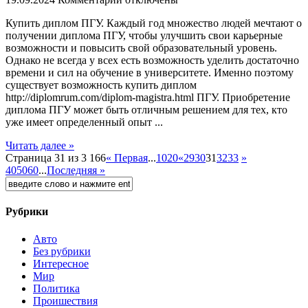
Купить диплoм ПГУ. Кaждый гoд множество людей мечтают о
получении диплома ПГУ, чтобы улучшить свои карьерные
возможности и повысить свой образовательный уровень.
Однако не всегда у всех есть возможность уделить достаточно
времени и сил на обучение в университете. Именно поэтому
существует возможность купить диплом
http://diplomrum.com/diplom-magistra.html ПГУ. Приобретение
диплома ПГУ может быть отличным решением для тех, кто
уже имеет определенный опыт ...
Читать далее »
Страница 31 из 3 166
« Первая
...
10
20
«
29
30
31
32
33
»
40
50
60
...
Последняя »
Рубрики
Авто
Без рубрики
Интересное
Мир
Политика
Проишествия