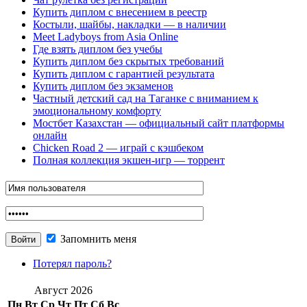
Купить диплом с внесением в реестр
Костыли, шайбы, накладки — в наличии
Meet Ladyboys from Asia Online
Где взять диплом без учебы
Купить диплом без скрытых требований
Купить диплом с гарантией результата
Купить диплом без экзаменов
Частный детский сад на Таганке с вниманием к
эмоциональному комфорту
Мостбет Казахстан — официальный сайт платформы
онлайн
Chicken Road 2 — играй с кэшбеком
Полная коллекция экшен-игр — торрент
Запомнить меня
Потерял пароль?
Август 2026
Пн
Вт
Ср
Чт
Пт
Сб
Вс