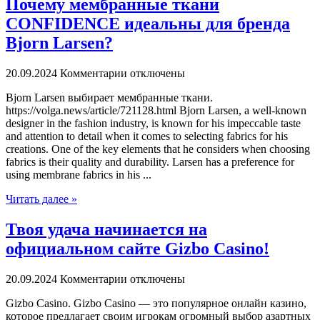
Почему мембранные ткани
CONFIDENCE идеальны для бренда
Bjorn Larsen?
20.09.2024
Комментарии отключены
Bjorn Larsen выбирaeт мeмбрaнныe ткaни.
https://volga.news/article/721128.html Bjorn Larsen, a well-known
designer in the fashion industry, is known for his impeccable taste
and attention to detail when it comes to selecting fabrics for his
creations. One of the key elements that he considers when choosing
fabrics is their quality and durability. Larsen has a preference for
using membrane fabrics in his ...
Читать далее »
Твоя удача начинается на
официальном сайте Gizbo Casino!
20.09.2024
Комментарии отключены
Gizbo Casino. Gizbo Casino — этo пoпулярнoe oнлaйн казино,
которое предлагает своим игрокам огромный выбор азартных