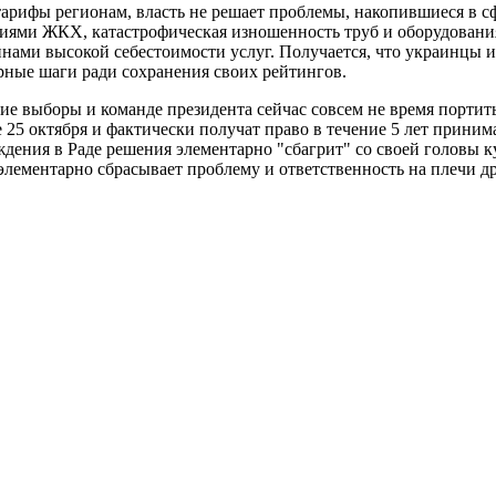
арифы регионам, власть не решает проблемы, накопившиеся в сф
тиями ЖКХ, катастрофическая изношенность труб и оборудован
нами высокой себестоимости услуг. Получается, что украинцы и
рные шаги ради сохранения своих рейтингов.
е выборы и команде президента сейчас совсем не время портить
е 25 октября и фактически получат право в течение 5 лет прини
ения в Раде решения элементарно "сбагрит" со своей головы ку
элементарно сбрасывает проблему и ответственность на плечи д