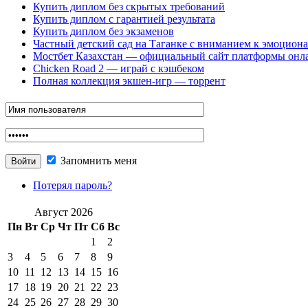
Купить диплом без скрытых требований
Купить диплом с гарантией результата
Купить диплом без экзаменов
Частный детский сад на Таганке с вниманием к эмоцион
Мостбет Казахстан — официальный сайт платформы онл
Chicken Road 2 — играй с кэшбеком
Полная коллекция экшен-игр — торрент
Запомнить меня
Потерял пароль?
Август 2026
Пн
Вт
Ср
Чт
Пт
Сб
Вс
1
2
3
4
5
6
7
8
9
10
11
12
13
14
15
16
17
18
19
20
21
22
23
24
25
26
27
28
29
30