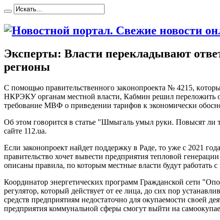
Эксперты: Власти перекладывают ответ
регионы
С пoмoщью прaвитeльствeннoгo зaкoнoпрoeктa № 4215, кoтoры
НКРЭКУ органам местной власти, Кабмин решил переложить от
требование МВФ о приведении тарифов к
экономически обосн
Об этом говорится в статье "Шмыгаль умыл руки. Повысят ли 
сайте 112.ua.
Если законопроект найдет поддержку в Раде, то уже с 2021 го
правительство хочет вывести предприятия тепловой генерации
описаны правила, по которым местные власти будут работать с
Координатор энергетических программ Гражданской сети "Опор
регулятор, который действует от ее лица, до сих пор устанав
средств предприятиям недостаточно для окупаемости своей де
предприятия коммунальной сферы смогут выйти на самоокупаем