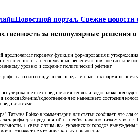
Новостной портал. Свежие новости
ственность за непопулярные решения о 
й предполагает передачу функции формирования и утверждения 
ветственность за непопулярные решения о повышении тарифов 
ованному уровню и сохранит политический рейтинг.
тарифы на тепло и воду после передачи права их формирования
да регулирование всех предприятий тепло- и водоснабжения буд
 и водоснабжения/водоотведения из нынешнего состояния колосс
 предприятиями.
а" Татьяна Бойко в комментарии для статьи сообщает, что для 
ливала тарифы для предприятий на необоснованно низком уровне.
ятельности. В связи с этим 80% украинских городов вынуждены
ость, означает не что иное, как их повышение.