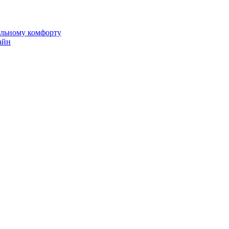
альному комфорту
айн