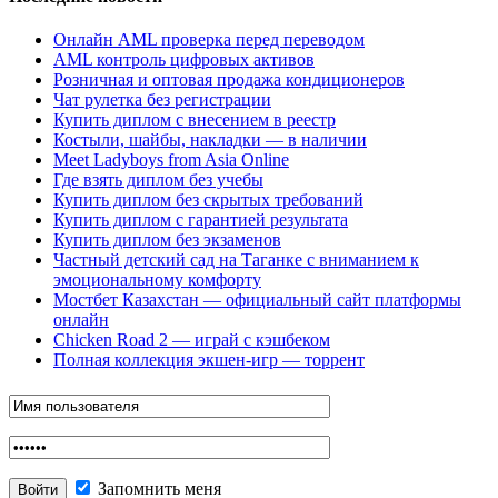
Онлайн AML проверка перед переводом
AML контроль цифровых активов
Розничная и оптовая продажа кондиционеров
Чат рулетка без регистрации
Купить диплом с внесением в реестр
Костыли, шайбы, накладки — в наличии
Meet Ladyboys from Asia Online
Где взять диплом без учебы
Купить диплом без скрытых требований
Купить диплом с гарантией результата
Купить диплом без экзаменов
Частный детский сад на Таганке с вниманием к
эмоциональному комфорту
Мостбет Казахстан — официальный сайт платформы
онлайн
Chicken Road 2 — играй с кэшбеком
Полная коллекция экшен-игр — торрент
Запомнить меня