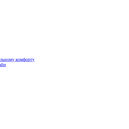
альному комфорту
айн