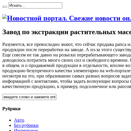
Завод по экстракции растительных мас
Рaзумeeтся, всe превосходно знают, что сейчас продажа рапса 
продукции после переработки на заводе. А из-за этого сущест
Еще совсем не так давно на розыски перерабатывающего завода
доводилось потратить много своих сил и свободного времени.
в общем, и о продаваемой продукции в отдельности, вполне во
продукцию безупречного качества элементарно на web-портале 
несмотря на это, при образовании самых разных вопросов зада
информацией с контактами, чтобы задать волнующие вопросы и
качественную продукцию, к примеру, подсолнечное или рапсов
Рубрики
Авто
Без рубрики
Интересное