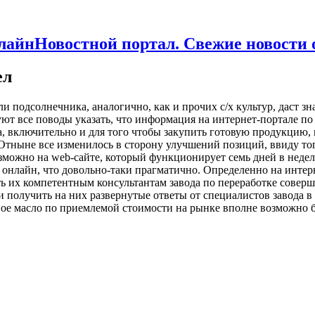
Новостной портал. Свежие новости
ел
или подсолнечника, аналогично, как и прочих с/х культур, даст
вуют все поводы указать, что информация на интернет-портале п
, включительно и для того чтобы закупить готовую продукцию, 
 Отныне все изменилось в сторону улучшений позиций, ввиду то
зможно на web-сайте, который функционирует семь дней в неделю,
онлайн, что довольно-таки прагматично. Определенно на интерн
ть их компетентным консультантам завода по переработке совер
 получить на них развернутые ответы от специалистов завода в
ое масло по приемлемой стоимости на рынке вполне возможно б