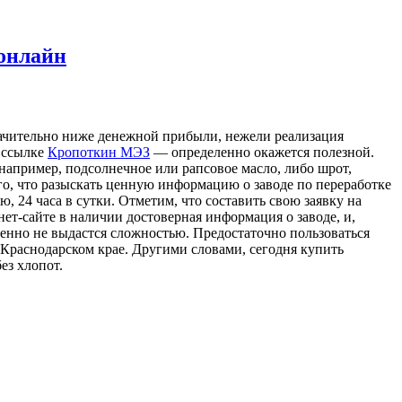
 онлайн
 значительно ниже денежной прибыли, нежели реализация
о ссылке
Кропоткин МЭЗ
— определенно окажется полезной.
например, подсолнечное или рапсовое масло, либо шрот,
го, что разыскать ценную информацию о заводе по переработке
 24 часа в сутки. Отметим, что составить свою заявку на
ет-сайте в наличии достоверная информация о заводе, и,
шенно не выдастся сложностью. Предостаточно пользоваться
 Краснодарском крае. Другими словами, сегодня купить
ез хлопот.