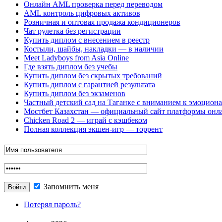
Онлайн AML проверка перед переводом
AML контроль цифровых активов
Розничная и оптовая продажа кондиционеров
Чат рулетка без регистрации
Купить диплом с внесением в реестр
Костыли, шайбы, накладки — в наличии
Meet Ladyboys from Asia Online
Где взять диплом без учебы
Купить диплом без скрытых требований
Купить диплом с гарантией результата
Купить диплом без экзаменов
Частный детский сад на Таганке с вниманием к эмоцион
Мостбет Казахстан — официальный сайт платформы онл
Chicken Road 2 — играй с кэшбеком
Полная коллекция экшен-игр — торрент
Запомнить меня
Потерял пароль?