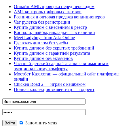
Онлайн AML проверка перед переводом
AML контроль цифровых активов
Розничная и оптовая продажа кондиционеров
Чат рулетка без регистрации
Купить диплом с внесением в реестр
Костыли, шайбы, накладки — в наличии
Meet Ladyboys from Asia Online
Где взять диплом без учебы
Купить диплом без скрытых требований
Купить диплом с гарантией результата
Купить диплом без экзаменов
Частный детский сад на Таганке с вниманием к
эмоциональному комфорту
Мостбет Казахстан — официальный сайт платформы
онлайн
Chicken Road 2 — играй с кэшбеком
Полная коллекция экшен-игр — торрент
Запомнить меня