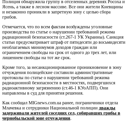
Полиция обнаружила группу в отселенных деревнях Росоха и
Ясень, а также в лесном массиве. Все они жители Киевщины
и незаконно проникли в запретную зону с целью сбора
грибов.
Отмечается, что по всем фактам возбуждены уголовные
производства по статье о нарушении требований режима
радиационной безопасности (ст.267-1 УК Украины). Санкция
статьи предусматривает штраф от пятидесяти до восьмидесяти
необлагаемых минимумов доходов граждан или
ограничением свободы на срок от одного до трех лет, или
лишением свободы на тот же срок.
Кроме того, за несанкционированное проникновение в зону
отчуждения полицейские составили административные
протоколы по статье о нарушении требований режима
радиационной безопасности в местностях, подвергшихся
радиоактивному загрязнению (ст.46-1 КУоАПП). Они
направлены в суд для принятия решения.
Как сообщал MIGnews.com.ua ранее, пограничники отдела
Млачевка и сотрудники Национальной полиции
дважды
задерживали жителей соседних сел, собиравших грибы в
чернобыльской зоне отчуждения
.