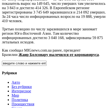
показатель вырос на 149 645, число умерших там увеличилось
на 3 843 и достигло 414 326. В Европейском регионе
зарегистрированы 3 745 649 заразившихся и 214 092 умерших.
За 24 часа число инфицированных возросло на 19 888, умерли
410 человек.
Третью позицию по числу заразившихся в мире занимает
регион Юго-Восточной Азии. Там количество
инфицированных достигло 3 040 168, зафиксированы 59 875
летальных исходов.
Как сообщал MIGnews.com.uа ранее, президент
Бразилии
Жаир Болсонару вылечился от коронавируса
.
Рубрики
Авто
Без рубрики
Интересное
Мир
Политика
Проишествия