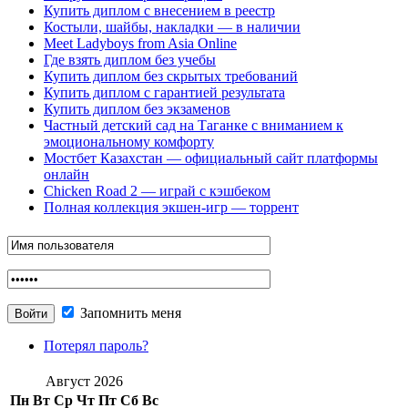
Купить диплом с внесением в реестр
Костыли, шайбы, накладки — в наличии
Meet Ladyboys from Asia Online
Где взять диплом без учебы
Купить диплом без скрытых требований
Купить диплом с гарантией результата
Купить диплом без экзаменов
Частный детский сад на Таганке с вниманием к
эмоциональному комфорту
Мостбет Казахстан — официальный сайт платформы
онлайн
Chicken Road 2 — играй с кэшбеком
Полная коллекция экшен-игр — торрент
Запомнить меня
Потерял пароль?
Август 2026
Пн
Вт
Ср
Чт
Пт
Сб
Вс