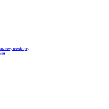
альному комфорту
айн