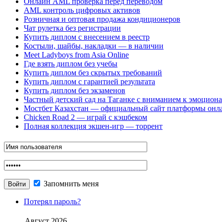
Онлайн AML проверка перед переводом
AML контроль цифровых активов
Розничная и оптовая продажа кондиционеров
Чат рулетка без регистрации
Купить диплом с внесением в реестр
Костыли, шайбы, накладки — в наличии
Meet Ladyboys from Asia Online
Где взять диплом без учебы
Купить диплом без скрытых требований
Купить диплом с гарантией результата
Купить диплом без экзаменов
Частный детский сад на Таганке с вниманием к эмоцион
Мостбет Казахстан — официальный сайт платформы онл
Chicken Road 2 — играй с кэшбеком
Полная коллекция экшен-игр — торрент
Запомнить меня
Потерял пароль?
Август 2026