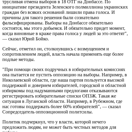
трусливая отмена выборов в 18 ОТГ на Донбассе. По
инициативе президента Зеленского полмиллиона украинских
граждан без всяких оснований лишили права голоса. И
причины для такого решения были сознательно
фальсифицированы. Выборы на Донбассе обязательно
состоятся, мы этого добьемся. И обязательно придет момент,
когда виновные в краже права голоса у людей за это ответят",
— сказал Юрий Бойко.
Сейчас, отметил он, столкнувшись с возмущением и
сопротивлением людей, власть начала применять еще более
подлые методы.
"При помощи своих подручных в избирательных комиссиях
она пытается не пустить оппозицию на выборы. Например, в
Николаевской области, где наша партия пользуется высокой
поддержкой и доверием избирателей, городской и областной
избиркомы под надуманными предлогами отказываются
регистрировать избирательные списки ОПЗЖ. Такая же
ситуация в Луганской области. Например, в Рубежном, где
нас готовы поддержать более 60% избирателей", — сказал
Сопредседатель оппозиционной политсилы.
Политик подчеркнул, что у власти, которой нечего
предложить людям, не может быть честных методов для