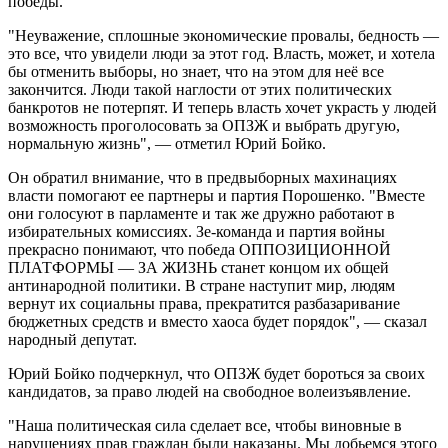
победы.
"Неуважение, сплошные экономические провалы, бедность —
это все, что увидели люди за этот год. Власть, может, и хотела
бы отменить выборы, но знает, что на этом для неё все
закончится. Люди такой наглости от этих политических
банкротов не потерпят. И теперь власть хочет украсть у людей
возможность проголосовать за ОПЗЖ и выбрать другую,
нормальную жизнь", — отметил Юрий Бойко.
Он обратил внимание, что в предвыборных махинациях
власти помогают ее партнеры и партия Порошенко. "Вместе
они голосуют в парламенте и так же дружно работают в
избирательных комиссиях. Зе-команда и партия войны
прекрасно понимают, что победа ОППОЗИЦИОННОЙ
ПЛАТФОРМЫ — ЗА ЖИЗНЬ станет концом их общей
антинародной политики. В стране наступит мир, людям
вернут их социальны права, прекратится разбазаривание
бюджетных средств и вместо хаоса будет порядок", — сказал
народный депутат.
Юрий Бойко подчеркнул, что ОПЗЖ будет бороться за своих
кандидатов, за право людей на свободное волеизъявление.
"Наша политическая сила сделает все, чтобы виновные в
нарушениях прав граждан были наказаны. Мы добьемся этого