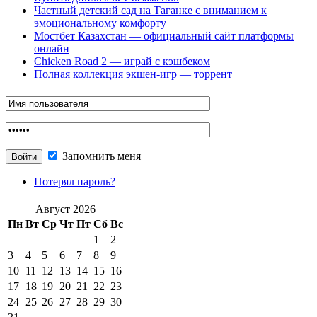
Частный детский сад на Таганке с вниманием к
эмоциональному комфорту
Мостбет Казахстан — официальный сайт платформы
онлайн
Chicken Road 2 — играй с кэшбеком
Полная коллекция экшен-игр — торрент
Запомнить меня
Потерял пароль?
Август 2026
Пн
Вт
Ср
Чт
Пт
Сб
Вс
1
2
3
4
5
6
7
8
9
10
11
12
13
14
15
16
17
18
19
20
21
22
23
24
25
26
27
28
29
30