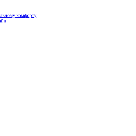
альному комфорту
айн