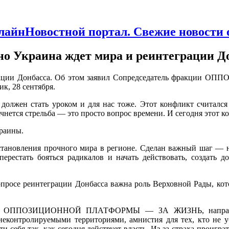
Новостной портал. Свежие новости
но Украина ждет мира и реинтеграции Д
теграции Донбасса. Об этом заявил Сопредседатель фра
к, 28 сентября.
лжен стать уроком и для нас тоже. Этот конфликт считался
ачнется стрельба — это просто вопрос времени. И сегодня этот к
краины.
тановления прочного мира в регионе. Сделан важный шаг — н
рестать бояться радикалов и начать действовать, создать 
опросе реинтеграции Донбасса важна роль Верховной Рады, кот
кцией ОППОЗИЦИОННОЙ ПЛАТФОРМЫ — ЗА ЖИЗНЬ, направле
 неконтролируемыми территориями, амнистия для тех, кто не у
ти себя так, как сегодня действует власть. Из-за страха прои