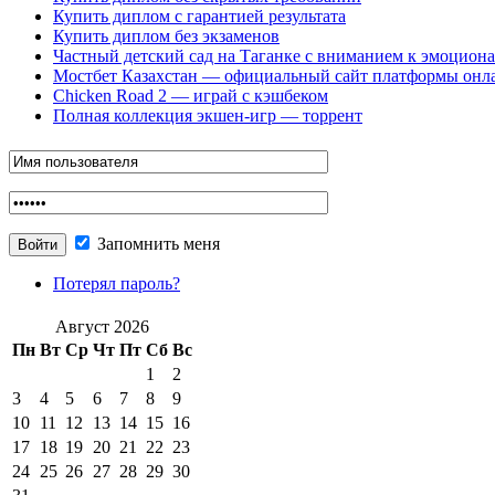
Купить диплом с гарантией результата
Купить диплом без экзаменов
Частный детский сад на Таганке с вниманием к эмоцион
Мостбет Казахстан — официальный сайт платформы онл
Chicken Road 2 — играй с кэшбеком
Полная коллекция экшен-игр — торрент
Запомнить меня
Потерял пароль?
Август 2026
Пн
Вт
Ср
Чт
Пт
Сб
Вс
1
2
3
4
5
6
7
8
9
10
11
12
13
14
15
16
17
18
19
20
21
22
23
24
25
26
27
28
29
30