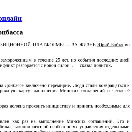
 онлайн
онбасса
кции ОППОЗИЦИОННОЙ ПЛАТФОРМЫ — ЗА ЖИЗНЬ
Юрий Бойко
во
 замороженным в течение 25 лет, но
события последних дней
онфликт разгорается с новой силой", — сказал политик.
а Донбассе заключено перемирие. Люди стали возвращаться к
дорожную карту выполнения Минских соглашений и четко её
орая должна проявить инициативу и принять необходимые для
н как раз на выполнение Минских соглашений. Это и
бивал, законопроект об особенностях управления отдельными
грать они отменяют выборы даже в совершенно мирных городах и