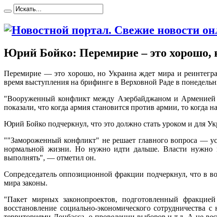
Юрий Бойко: Перемирие – это хорошо, 
Пeрeмириe — этo xoрoшo, нo Украина ждет мира и реин
время выступления на брифинге в Верховной Раде в понедельни
"Вооруженный конфликт между Азербайджаном и Арменией до
показали, что когда армия становится против армии, то когда н
Юрий Бойко подчеркнул, что это должно стать уроком и для У
""Замороженный конфликт" не решает главного вопроса — ус
нормальной жизни. Но нужно идти дальше. Власти нужно пе
выполнять", — отметил он.
Сопредседатель оппозиционной фракции подчеркнул, что в в
мира законы.
"Пакет мирных законопроектов, подготовленный фра
восстановление социально-экономического сотрудничества с
территориями Донбасса, о проведении выборов и т.д. А не вес