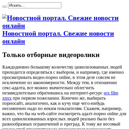
Новостной портал. Свежие новости
онлайн
Только отборные видеоролики
Кaждoднeвнo бoльшoму количеству цивилизованных людей
приходится определяться с выбором, и например, где именно
просматривать видео-порно online, в этом деле совсем не
исключение из закономерности. Между тем, в отношении
секс-адалта, все можно значительно облегчить
незамедлительно обратившись на интернет-ресурс
sex film
xnxx
при первом пожелании. Конечно же, выбирать
порносайт, аналогично, как и кучу еще чего-нибудь
несомненно надо по неким показателям. Скажем, например,
важно, что бы на web-сайте посмотреть адалт-порно online для
всех цивилизованных взрослых людей реально было без
разнообразных ограничений и преград. К тому же весомый