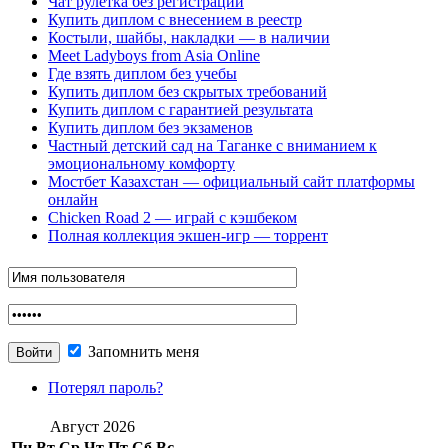
Чат рулетка без регистрации
Купить диплом с внесением в реестр
Костыли, шайбы, накладки — в наличии
Meet Ladyboys from Asia Online
Где взять диплом без учебы
Купить диплом без скрытых требований
Купить диплом с гарантией результата
Купить диплом без экзаменов
Частный детский сад на Таганке с вниманием к
эмоциональному комфорту
Мостбет Казахстан — официальный сайт платформы
онлайн
Chicken Road 2 — играй с кэшбеком
Полная коллекция экшен-игр — торрент
Запомнить меня
Потерял пароль?
Август 2026
Пн
Вт
Ср
Чт
Пт
Сб
Вс