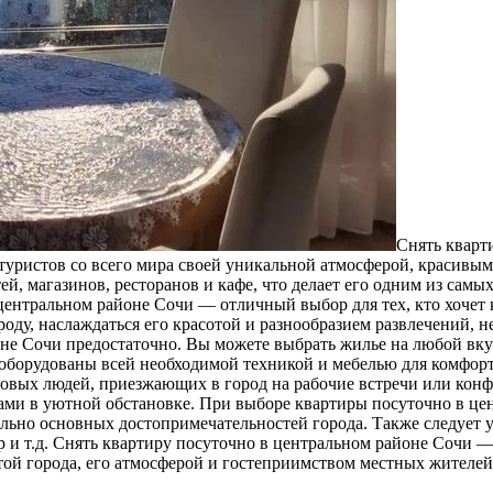
Снять квaрт
 туристов со всего мира своей уникальной атмосферой, красив
й, магазинов, ресторанов и кафе, что делает его одним из самы
центральном районе Сочи — отличный выбор для тех, кто хочет 
оду, наслаждаться его красотой и разнообразием развлечений, н
оне Сочи предостаточно. Вы можете выбрать жилье на любой вк
оборудованы всей необходимой техникой и мебелью для комфорт
еловых людей, приезжающих в город на рабочие встречи или кон
рами в уютной обстановке. При выборе квартиры посуточно в це
ьно основных достопримечательностей города. Также следует ут
р и т.д. Снять квартиру посуточно в центральном районе Сочи —
й города, его атмосферой и гостеприимством местных жителей,