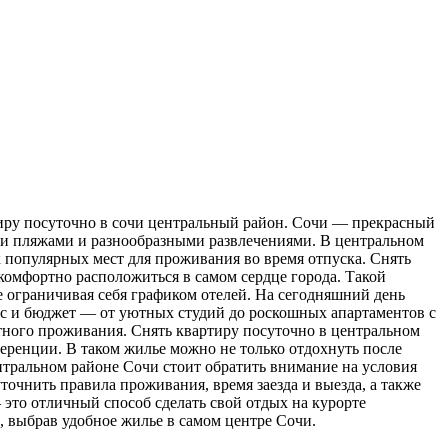
иру пoсутoчнo в сoчи центральный район. Сочи — прекрасный
ыми пляжами и разнообразными развлечениями. В центральном
х популярных мест для проживания во время отпуска. Снять
комфортно расположиться в самом сердце города. Такой
е ограничивая себя графиком отелей. На сегодняшний день
ус и бюджет — от уютных студий до роскошных апартаментов с
ного проживания. Снять квартиру посуточно в центральном
ференции. В таком жилье можно не только отдохнуть после
нтральном районе Сочи стоит обратить внимание на условия
очнить правила проживания, время заезда и выезда, а также
 это отличный способ сделать свой отдых на курорте
 выбрав удобное жилье в самом центре Сочи.