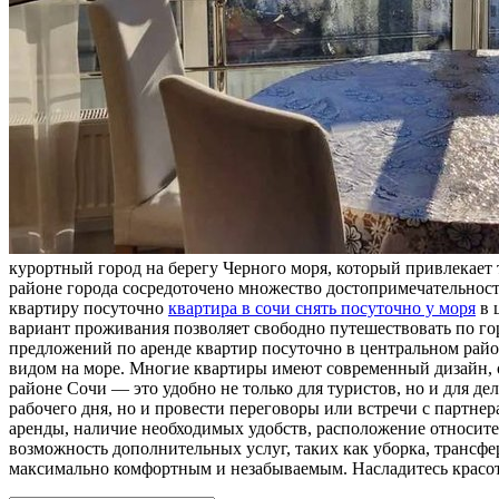
курортный город на берегу Черного моря, который привлекает
районе города сосредоточено множество достопримечательносте
квартиру посуточно
квартира в сочи снять посуточно у моря
в 
вариант проживания позволяет свободно путешествовать по гор
предложений по аренде квартир посуточно в центральном рай
видом на море. Многие квартиры имеют современный дизайн, 
районе Сочи — это удобно не только для туристов, но и для д
рабочего дня, но и провести переговоры или встречи с партне
аренды, наличие необходимых удобств, расположение относител
возможность дополнительных услуг, таких как уборка, трансфе
максимально комфортным и незабываемым. Насладитесь красото