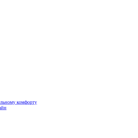
альному комфорту
айн