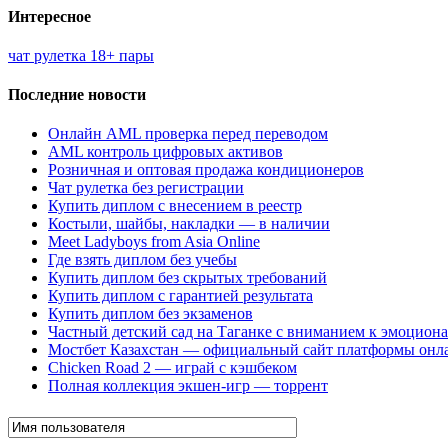
Интересное
чат рулетка 18+ пары
Последние новости
Онлайн AML проверка перед переводом
AML контроль цифровых активов
Розничная и оптовая продажа кондиционеров
Чат рулетка без регистрации
Купить диплом с внесением в реестр
Костыли, шайбы, накладки — в наличии
Meet Ladyboys from Asia Online
Где взять диплом без учебы
Купить диплом без скрытых требований
Купить диплом с гарантией результата
Купить диплом без экзаменов
Частный детский сад на Таганке с вниманием к эмоцион
Мостбет Казахстан — официальный сайт платформы онл
Chicken Road 2 — играй с кэшбеком
Полная коллекция экшен-игр — торрент