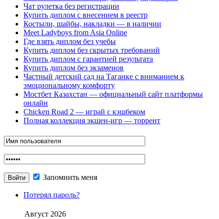
Чат рулетка без регистрации
Купить диплом с внесением в реестр
Костыли, шайбы, накладки — в наличии
Meet Ladyboys from Asia Online
Где взять диплом без учебы
Купить диплом без скрытых требований
Купить диплом с гарантией результата
Купить диплом без экзаменов
Частный детский сад на Таганке с вниманием к
эмоциональному комфорту
Мостбет Казахстан — официальный сайт платформы
онлайн
Chicken Road 2 — играй с кэшбеком
Полная коллекция экшен-игр — торрент
Запомнить меня
Потерял пароль?
Август 2026