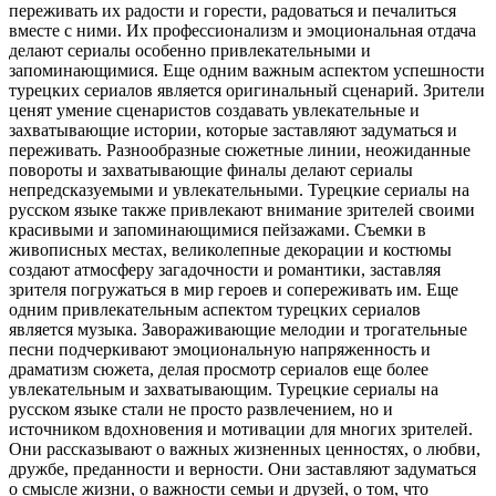
переживать их радости и горести, радоваться и печалиться
вместе с ними. Их профессионализм и эмоциональная отдача
делают сериалы особенно привлекательными и
запоминающимися. Еще одним важным аспектом успешности
турецких сериалов является оригинальный сценарий. Зрители
ценят умение сценаристов создавать увлекательные и
захватывающие истории, которые заставляют задуматься и
переживать. Разнообразные сюжетные линии, неожиданные
повороты и захватывающие финалы делают сериалы
непредсказуемыми и увлекательными. Турецкие сериалы на
русском языке также привлекают внимание зрителей своими
красивыми и запоминающимися пейзажами. Съемки в
живописных местах, великолепные декорации и костюмы
создают атмосферу загадочности и романтики, заставляя
зрителя погружаться в мир героев и сопереживать им. Еще
одним привлекательным аспектом турецких сериалов
является музыка. Завораживающие мелодии и трогательные
песни подчеркивают эмоциональную напряженность и
драматизм сюжета, делая просмотр сериалов еще более
увлекательным и захватывающим. Турецкие сериалы на
русском языке стали не просто развлечением, но и
источником вдохновения и мотивации для многих зрителей.
Они рассказывают о важных жизненных ценностях, о любви,
дружбе, преданности и верности. Они заставляют задуматься
о смысле жизни, о важности семьи и друзей, о том, что