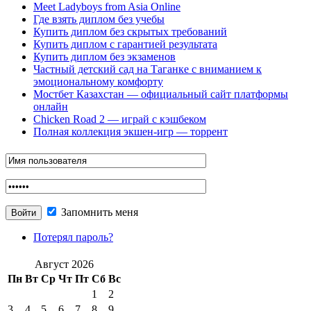
Meet Ladyboys from Asia Online
Где взять диплом без учебы
Купить диплом без скрытых требований
Купить диплом с гарантией результата
Купить диплом без экзаменов
Частный детский сад на Таганке с вниманием к
эмоциональному комфорту
Мостбет Казахстан — официальный сайт платформы
онлайн
Chicken Road 2 — играй с кэшбеком
Полная коллекция экшен-игр — торрент
Запомнить меня
Потерял пароль?
Август 2026
Пн
Вт
Ср
Чт
Пт
Сб
Вс
1
2
3
4
5
6
7
8
9