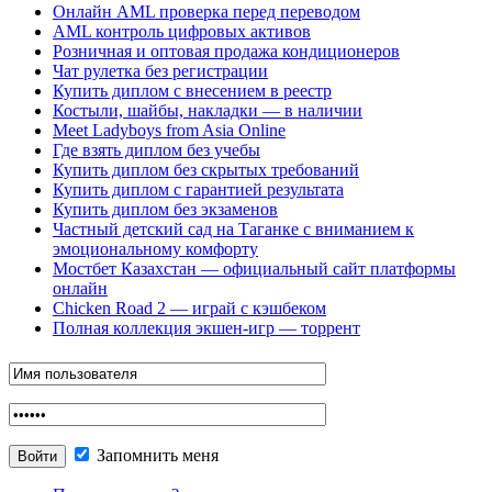
Онлайн AML проверка перед переводом
AML контроль цифровых активов
Розничная и оптовая продажа кондиционеров
Чат рулетка без регистрации
Купить диплом с внесением в реестр
Костыли, шайбы, накладки — в наличии
Meet Ladyboys from Asia Online
Где взять диплом без учебы
Купить диплом без скрытых требований
Купить диплом с гарантией результата
Купить диплом без экзаменов
Частный детский сад на Таганке с вниманием к
эмоциональному комфорту
Мостбет Казахстан — официальный сайт платформы
онлайн
Chicken Road 2 — играй с кэшбеком
Полная коллекция экшен-игр — торрент
Запомнить меня