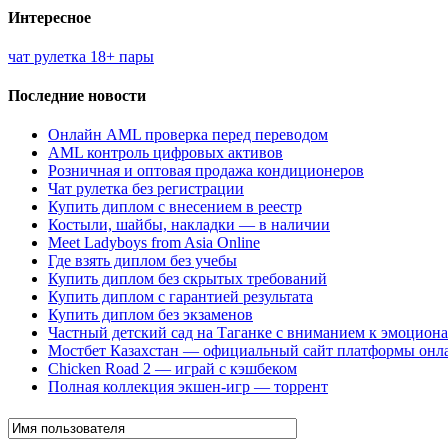
Интересное
чат рулетка 18+ пары
Последние новости
Онлайн AML проверка перед переводом
AML контроль цифровых активов
Розничная и оптовая продажа кондиционеров
Чат рулетка без регистрации
Купить диплом с внесением в реестр
Костыли, шайбы, накладки — в наличии
Meet Ladyboys from Asia Online
Где взять диплом без учебы
Купить диплом без скрытых требований
Купить диплом с гарантией результата
Купить диплом без экзаменов
Частный детский сад на Таганке с вниманием к эмоцион
Мостбет Казахстан — официальный сайт платформы онл
Chicken Road 2 — играй с кэшбеком
Полная коллекция экшен-игр — торрент