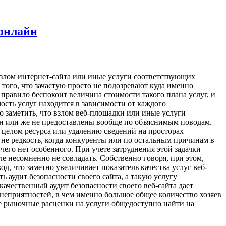
 онлайн
взлом интернет-сайта или иные услуги соответствующих
а того, что зачастую просто не подозревают куда именно
правило беспокоит величина стоимости такого плана услуг, и
мость услуг находится в зависимости от каждого
о заметить, что взлом веб-площадки или иные услуги
ин или же не предоставлены вообще по объяснимым поводам.
в целом ресурса или удалению сведений на просторах
 не редкость, когда конкуренты или по остальным причинам в
го нет особенного. При учете затруднения этой задачки
ле несомненно не совладать. Собственно говоря, при этом,
, что заметно увеличивает показатель качества услуг веб-
ь аудит безопасности своего сайта, а такую услугу
качественный аудит безопасности своего веб-сайта дает
неприятностей, в чем именно большое общее количество хозяев
е рыночные расценки на услуги общедоступно найти на