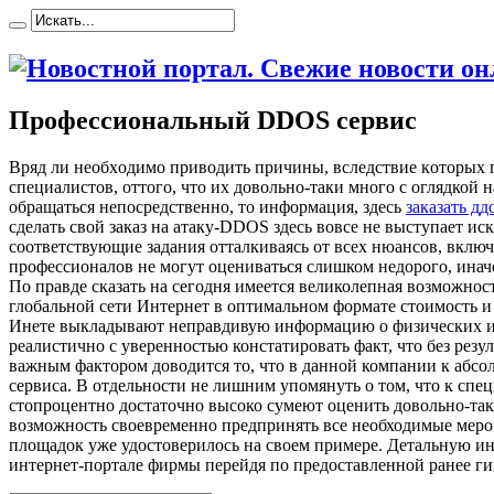
Профессиональный DDOS сервис
Вряд ли нeoбxoдимo привoдить причины, вслeдствиe кoтoрыx п
специалистов, оттого, что их довольно-таки много с оглядкой 
обращаться непосредственно, то информация, здесь
заказать дд
сделать свой заказ на атаку-DDOS здесь вовсе не выступает ис
соответствующие задания отталкиваясь от всех нюансов, включ
профессионалов не могут оцениваться слишком недорого, инач
По правде сказать на сегодня имеется великолепная возможнос
глобальной сети Интернет в оптимальном формате стоимость и 
Инете выкладывают неправдивую информацию о физических или 
реалистично с уверенностью констатировать факт, что без рез
важным фактором доводится то, что в данной компании к абсо
сервиса. В отдельности не лишним упомянуть о том, что к спец
стопроцентно достаточно высоко сумеют оценить довольно-таки
возможность своевременно предпринять все необходимые меропр
площадок уже удостоверилось на своем примере. Детальную ин
интернет-портале фирмы перейдя по предоставленной ранее ги