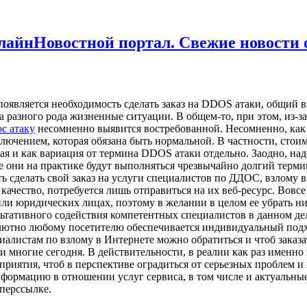
Новостной портал. Свежие новости
оявляется необходимость сделать заказ на DDOS атаки, общий 
на разного рода жизненные ситуации. В общем-то, при этом, из-з
ос атаку
несомненно выявится востребованной. Несомненно, как 
ключением, которая обязана быть нормальной. В частности, стои
ая и как вариация от термина DDOS атаки отдельно. Заодно, над
е они на практике будут выполняться чрезвычайно долгий терм
ть сделать свой заказ на услуги специалистов по ДДОС, взлому 
качество, потребуется лишь отправиться на их веб-ресурс. Вовсе
юридических лицах, поэтому в желании в целом ее убрать ниче
ультативного содействия компетентных специалистов в данном де
лютно любому посетителю обеспечивается индивидуальный подход
иалистам по взлому в Интернете можно обратиться и чтоб заказат
 многие сегодня. В действительности, в реалии как раз именно 
иятия, чтоб в перспективе оградиться от серьезных проблем и 
формацию в отношении услуг сервиса, в том числе и актуальны
перссылке.