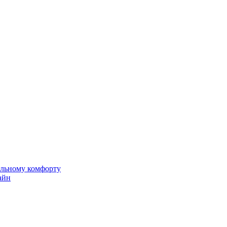
альному комфорту
айн