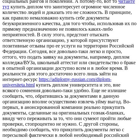
социальных рангов и поколений. А потому-то, вот то
читайте
тут
купить диплом что заинтересует огромное численное
количество людей и доказать это не сложность. В принципе,
как правило немаловажно купить себе документы
безукоризненного качества, для того чтобы, использовав их по
прямому предназначению не появилось каких-либо
неприятностей. В силу этого, предстоит отыскать
ответственную организацию, у которой присутствуют
позитивные отзывы про ее услуги на территории Российской
Федерации. Сегодня, все довольно-таки легко и просто,
оттого, что подать заявку на документы, например, диплом
колледжа/ВУЗа, школьный аттестат или свидетельство о браке
в опытной организации доступно всем и в любое время. В
реальности для этого достаточно всего лишь зайти на
интернет-ресурс
https://adiplomy-russian.com/diplom-
universiteta.html
купить диплом университета и это, вне
всякого сомнения довольно-таки удобно. Еще не излишне
сообщить, что, обратившись за документами в данную
организацию вполне осуществимо извлечь уйму выгод. Во-
первых, в анонсированной компании реально прикупить
документы, сделанные на оригинальных гознак-бланках,
ввиду чего переживать за то, что они сумеют пройти любые
проверки, стопроцентно не нужно. С другой стороны,
необходимо сообщить, что прикупить документы легко с
пересылкой фактически в любой необходимый российский