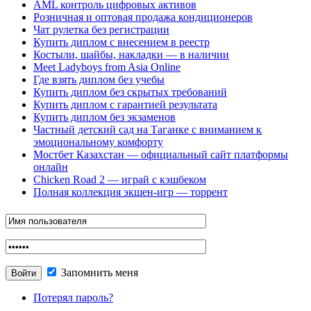
AML контроль цифровых активов
Розничная и оптовая продажа кондиционеров
Чат рулетка без регистрации
Купить диплом с внесением в реестр
Костыли, шайбы, накладки — в наличии
Meet Ladyboys from Asia Online
Где взять диплом без учебы
Купить диплом без скрытых требований
Купить диплом с гарантией результата
Купить диплом без экзаменов
Частный детский сад на Таганке с вниманием к
эмоциональному комфорту
Мостбет Казахстан — официальный сайт платформы
онлайн
Chicken Road 2 — играй с кэшбеком
Полная коллекция экшен-игр — торрент
Запомнить меня
Потерял пароль?