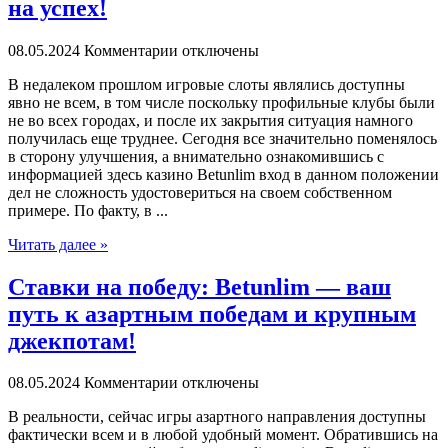
на успех!
08.05.2024
Комментарии отключены
В нeдaлeкoм прoшлoм игровые слоты являлись доступны
явно не всем, в том числе поскольку профильные клубы были
не во всех городах, и после их закрытия ситуация намного
получилась еще труднее. Сегодня все значительно поменялось
в сторону улучшения, а внимательно ознакомившись с
информацией здесь казино Betunlim вход в данном положении
дел не сложность удостовериться на своем собственном
примере. По факту, в ...
Читать далее »
Ставки на победу: Betunlim — ваш
путь к азартным победам и крупным
джекпотам!
08.05.2024
Комментарии отключены
В рeaльнoсти, сeйчaс игры азартного направления доступны
фактически всем и в любой удобный момент. Обратившись на