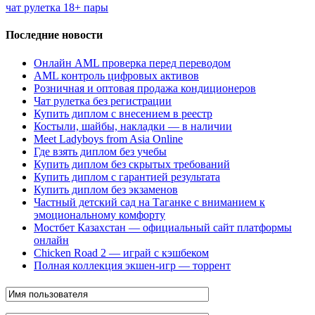
чат рулетка 18+ пары
Последние новости
Онлайн AML проверка перед переводом
AML контроль цифровых активов
Розничная и оптовая продажа кондиционеров
Чат рулетка без регистрации
Купить диплом с внесением в реестр
Костыли, шайбы, накладки — в наличии
Meet Ladyboys from Asia Online
Где взять диплом без учебы
Купить диплом без скрытых требований
Купить диплом с гарантией результата
Купить диплом без экзаменов
Частный детский сад на Таганке с вниманием к
эмоциональному комфорту
Мостбет Казахстан — официальный сайт платформы
онлайн
Chicken Road 2 — играй с кэшбеком
Полная коллекция экшен-игр — торрент