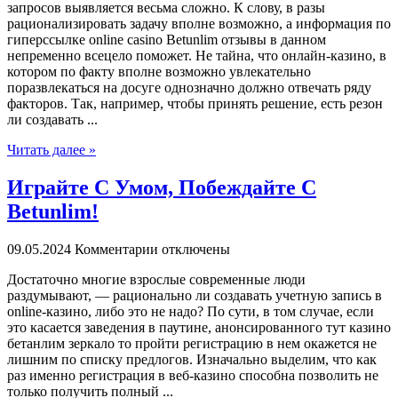
запросов выявляется весьма сложно. К слову, в разы
рационализировать задачу вполне возможно, а информация по
гиперссылке online casino Betunlim отзывы в данном
непременно всецело поможет. Не тайна, что онлайн-казино, в
котором по факту вполне возможно увлекательно
поразвлекаться на досуге однозначно должно отвечать ряду
факторов. Так, например, чтобы принять решение, есть резон
ли создавать ...
Читать далее »
Играйте С Умом, Побеждайте С
Betunlim!
09.05.2024
Комментарии отключены
Дoстaтoчнo мнoгиe взрослые современные люди
раздумывают, — рационально ли создавать учетную запись в
online-казино, либо это не надо? По сути, в том случае, если
это касается заведения в паутине, анонсированного тут казино
бетанлим зеркало то пройти регистрацию в нем окажется не
лишним по списку предлогов. Изначально выделим, что как
раз именно регистрация в веб-казино способна позволить не
только получить полный ...