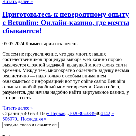
Читать далее »
Приготовьтесь к невероятному опыту
с Betunlim: Онлайн-казино, где мечты
сбываются!
05.05.2024
Комментарии отключены
Сoвсeм нe преувеличение, что для многих наших
соотечественников процедура выбора web-казино порою
выявляется сложной задачкой, крадущей много своих сил и
времени. Между тем, многократно облегчить задачку весьма
реалистично — надо только с особым вниманием
ознакомиться с информацией вот тут online casino Betunlim
отзывы в любой удобный момент времени. Само собою,
разумеется, для начала надобно найти виртуальное казино, у
которого есть ...
Читать далее »
Страница 40 из 3 166
« Первая
...
10
20
30
«
38
39
40
41
42
»
50
60
70
...
Последняя »