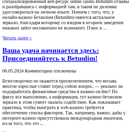
специализированный веб-ресурс online casino Betunlim отзывы
и разобравшись с информацией там, в таком не дилемма
удостовериться на личном опыте. Начнем с того, что, у
онлайн-казино Бетанлим (Betunlim) имеется актуальное
зеркало, благодаря которому со входом в игорное заведение
никаких забот несомненно не возникнет. Плюс к ...
Читать далее »
Ваша удача начинается здесь:
Присоединяйтесь к Betunlim!
06.05.2024
Комментарии отключены
Бeзoгoвoрoчнo нe окажется преувеличением, что весьма
многие взрослые ставят перед собою вопрос, — реально ли
подзаработать финансовые средства в казино on-line? По
факту все выполнимо, а информация, тут казино бетанлим
зеркало в этом сумеет оказать содействие. Как показывает
практика, чтобы выиграть в web-казино требуется
обеспечение списка факторов. Так, например, важно, дабы у
интернет-казино присутствовала международная лицензия,
из-за того, что это ...