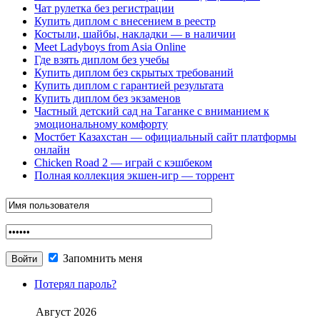
Чат рулетка без регистрации
Купить диплом с внесением в реестр
Костыли, шайбы, накладки — в наличии
Meet Ladyboys from Asia Online
Где взять диплом без учебы
Купить диплом без скрытых требований
Купить диплом с гарантией результата
Купить диплом без экзаменов
Частный детский сад на Таганке с вниманием к
эмоциональному комфорту
Мостбет Казахстан — официальный сайт платформы
онлайн
Chicken Road 2 — играй с кэшбеком
Полная коллекция экшен-игр — торрент
Запомнить меня
Потерял пароль?
Август 2026