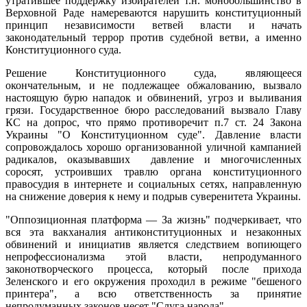
утратившее поддержку избирателей т.н. монобольшинство в
Верховной Раде намереваются нарушить конституционный
принцип независимости ветвей власти и начать
законодательный террор против судебной ветви, а именно
Конституционного суда.
Решение Конституционного суда, являющееся
окончательным, и не подлежащее обжалованию, вызвало
настоящую бурю нападок и обвинений, угроз и выливания
грязи. Государственное бюро расследований вызвало Главу
КС на допрос, что прямо противоречит п.7 ст. 24 Закона
Украины "О Конституционном суде". Давление власти
сопровождалось хорошо организованной уличной кампанией
радикалов, оказывавших давление и многочисленных
соросят, устроивших травлю органа конституционного
правосудия в интернете и социальных сетях, направленную
на снижение доверия к нему и подрыв суверенитета Украины.
"Оппозиционная платформа — За жизнь" подчеркивает, что
вся эта вакханалия антиконституционных и незаконных
обвинений и инициатив является следствием вопиющего
непрофессионализма этой власти, непродуманного
законотворческого процесса, который после прихода
Зеленского и его окружения проходил в режиме "бешеного
принтера", а всю ответственность за принятие
непродуманных законов несет "Слуга народа".