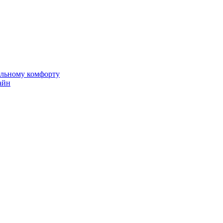
альному комфорту
айн