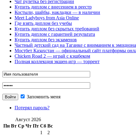
Чат рулетка без регистрации
Купить диплом с внесением в реестр
Костыли, шайбы, накладки — в наличии
Meet Ladyboys from Asia Online
Где взять диплом без учебы
Купить диплом без скрытых требований
Купить диплом с гарантией результата
Купить диплом без экзаменов
Частный детский сад на Таганке с вниманием к эмоцион
Мостбет Казахстан — официальный сайт платформы онл
Chicken Road 2 — играй с кэшбеком
Полная коллекция экшен-игр — торрент
Запомнить меня
Потерял пароль?
Август 2026
Пн
Вт
Ср
Чт
Пт
Сб
Вс
1
2