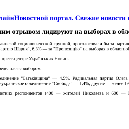
Новостной портал. Свежие новости
шим отрывом лидируют на выборах в обл
раинской социологической группой, проголосовали бы за парти
Партию Шария", 6,3% — за "Пропозицію" на выборах в областной
в пресс-центре Українських Новин.
ределился с выбором.
ъединение "Батьківщина" — 4,5%, Радикальная партия Оле
еукраинское объединение "Свобода" — 1,4%, другие — менее 1
олетних респондентов (400 — жителей Николаева и 600 — Н