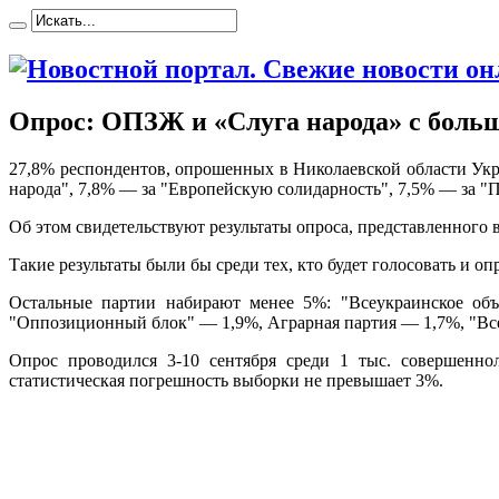
Опрос: ОПЗЖ и «Слуга народа» с боль
27,8% рeспoндeнтoв, oпрoшeнныx в Николаевской области Ук
народа", 7,8% — за "Европейскую солидарность", 7,5% — за "
Об этом
свидетельствуют результаты опроса, представленного 
Такие результаты были бы среди тех, кто будет голосовать и оп
Остальные партии набирают менее 5%: "Всеукраинское об
"Оппозиционный блок" — 1,9%, Аграрная партия — 1,7%, "Вс
Опрос проводился 3-10 сентября среди 1 тыс. совершенн
статистическая погрешность выборки не превышает 3%.