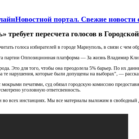
Новостной портал. Свежие новости
 требует пересчета голосов в Городской
тать голоса избирателей в городе Мариуполь, в связи с чем об
та партии Оппозиционная платформа — За жизнь Владимир Кли
ода. Это для того, чтобы она преодолела 5%
барьер. По их данн
 за те нарушения, которые были допущены на выборах", — расска
с мокрыми печатями, суд обязал городскую комиссию предостави
усмотрено уголовную ответсвенность.
ти во всех инстанциях. Мы все материалы выложим в свободный 