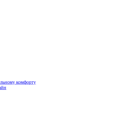
альному комфорту
айн