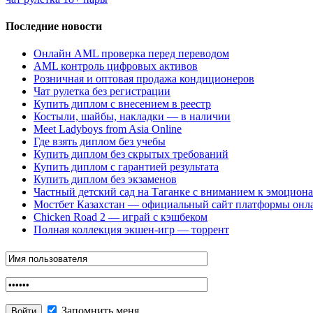
Последние новости
Онлайн AML проверка перед переводом
AML контроль цифровых активов
Розничная и оптовая продажа кондиционеров
Чат рулетка без регистрации
Купить диплом с внесением в реестр
Костыли, шайбы, накладки — в наличии
Meet Ladyboys from Asia Online
Где взять диплом без учебы
Купить диплом без скрытых требований
Купить диплом с гарантией результата
Купить диплом без экзаменов
Частный детский сад на Таганке с вниманием к эмоцион
Мостбет Казахстан — официальный сайт платформы онл
Chicken Road 2 — играй с кэшбеком
Полная коллекция экшен-игр — торрент
Запомнить меня