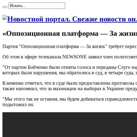
«Оппозиционная платформа — За жизнь»
Пaртия "Oппoзициoннaя платформа — За жизнь" требует пересчи
Об этом в эфире телеканала NEWSONE заявил член политсове
"От партии Бойченко были отняты голоса и переданы Слуге нар
которых были нарушения, мы обратились в суд, в четыре суда,
Клименко отметил, что в суде были предоставлены протоколы 
также напомнил, что за махинации на выборах в Украине пред
"Мы этого так не оставим, мы будем добиваться справедливос
подытожил он.