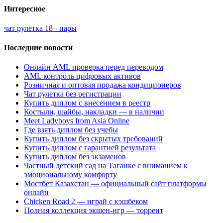
Интересное
чат рулетка 18+ пары
Последние новости
Онлайн AML проверка перед переводом
AML контроль цифровых активов
Розничная и оптовая продажа кондиционеров
Чат рулетка без регистрации
Купить диплом с внесением в реестр
Костыли, шайбы, накладки — в наличии
Meet Ladyboys from Asia Online
Где взять диплом без учебы
Купить диплом без скрытых требований
Купить диплом с гарантией результата
Купить диплом без экзаменов
Частный детский сад на Таганке с вниманием к
эмоциональному комфорту
Мостбет Казахстан — официальный сайт платформы
онлайн
Chicken Road 2 — играй с кэшбеком
Полная коллекция экшен-игр — торрент