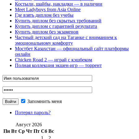
Костыли, шайбы, накладки — в наличии
Meet Ladyboys from Asia Online
Где взять диплом без учебы
Купить диплом без скрытых требований
Купить диплом с гарантией результата
Купить диплом без экзаменов
Частный детский сад на Таганке с вниманием к
эмоциональному комфорту
Мостбет Казахстан — официальный сайт платформы
онлайн
Chicken Road 2 — играй с кэшбеком
Полная коллекция экшен-игр — торрент
Запомнить меня
Потерял пароль?
Август 2026
Пн
Вт
Ср
Чт
Пт
Сб
Вс
1
2