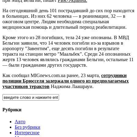
при МВД Бельгии, пишет
РБК-Украина.
На
сегодняшний день 101 пострадавший до сих пор находится
в больницах. Из них 62 человека — в реанимации, 32 — в
ожоговом центре. Людям необходима специальная
медицинская помощь и длительный период реабилитации.
Кроме этого из 28 погибших, тела 24 уже опознаны. В МВД
Бельгии заявили, что 14 человек погибли из-за взрывов в
аэропорту "Завентим", еще десять погибли в результате
теракта на станции метро "Маальбек". Среди 24 опознанных
жертв 13 человек являлись гражданами Бельгии, остальные 11
— были гражданами других государств.
Как сообщал MIGnews.com.ua ранее, 23 марта,
сотрудники
полиции Брюсселя задержали одного из предполагаемых
участников терактов
Наджима Лаашрауи.
Рубрики
Авто
Без рубрики
Интересное