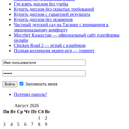
Где взять диплом без учебы
Купить диплом без скрытых требований
Купить диплом с гарантией результата
Купить диплом без экзаменов
Частный детский сад на Таганке с вниманием к
эмоциональному комфорту
Мостбет Казахстан — официальный сайт платформы
онлайн
Chicken Road 2 — играй с кэшбеком
Полная коллекция экшен-игр — торрент
Запомнить меня
Потерял пароль?
Август 2026
Пн
Вт
Ср
Чт
Пт
Сб
Вс
1
2
3
4
5
6
7
8
9