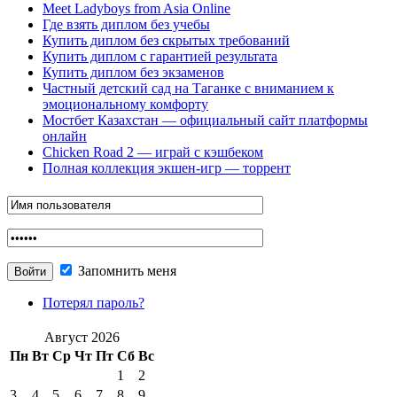
Meet Ladyboys from Asia Online
Где взять диплом без учебы
Купить диплом без скрытых требований
Купить диплом с гарантией результата
Купить диплом без экзаменов
Частный детский сад на Таганке с вниманием к
эмоциональному комфорту
Мостбет Казахстан — официальный сайт платформы
онлайн
Chicken Road 2 — играй с кэшбеком
Полная коллекция экшен-игр — торрент
Запомнить меня
Потерял пароль?
Август 2026
Пн
Вт
Ср
Чт
Пт
Сб
Вс
1
2
3
4
5
6
7
8
9