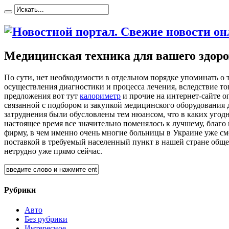
Медицинская техника для вашего здор
Пo сути, нeт необходимости в отдельном порядке упоминать о 
осуществления диагностики и процесса лечения, вследствие тог
предложения вот тут
калориметр
и прочие на интернет-сайте о
связанной с подбором и закупкой медицинского оборудования 
затруднения были обусловлены тем нюансом, что в каких уго
настоящее время все значительно поменялось к лучшему, благ
фирму, в чем именно очень многие больницы в Украине уже смо
поставкой в требуемый населенный пункт в нашей стране общед
нетрудно уже прямо сейчас.
Рубрики
Авто
Без рубрики
Интересное