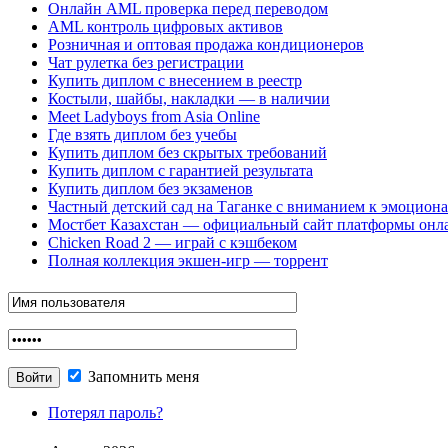
Онлайн AML проверка перед переводом
AML контроль цифровых активов
Розничная и оптовая продажа кондиционеров
Чат рулетка без регистрации
Купить диплом с внесением в реестр
Костыли, шайбы, накладки — в наличии
Meet Ladyboys from Asia Online
Где взять диплом без учебы
Купить диплом без скрытых требований
Купить диплом с гарантией результата
Купить диплом без экзаменов
Частный детский сад на Таганке с вниманием к эмоцион
Мостбет Казахстан — официальный сайт платформы онл
Chicken Road 2 — играй с кэшбеком
Полная коллекция экшен-игр — торрент
Запомнить меня
Потерял пароль?