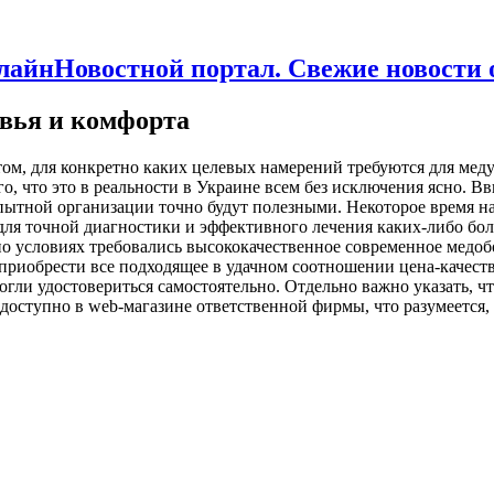
Новостной портал. Свежие новости
овья и комфорта
том, для конкретно каких целевых намерений требуются для мед
о, что это в реальности в Украине всем без исключения ясно. Вв
пытной организации точно будут полезными. Некоторое время на
для точной диагностики и эффективного лечения каких-либо бол
дно условиях требовались высококачественное современное мед
о приобрести все подходящее в удачном соотношении цена-качес
гли удостовериться самостоятельно. Отдельно важно указать, что
оступно в web-магазине ответственной фирмы, что разумеется, 