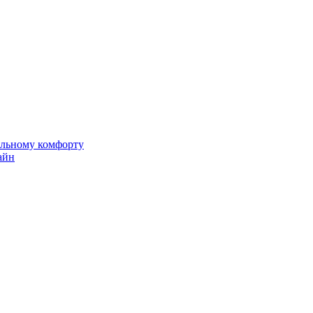
альному комфорту
айн