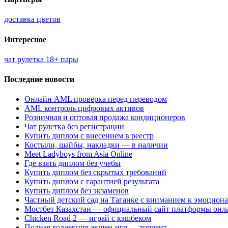
доставка цветов
Интересное
чат рулетка 18+ пары
Последние новости
Онлайн AML проверка перед переводом
AML контроль цифровых активов
Розничная и оптовая продажа кондиционеров
Чат рулетка без регистрации
Купить диплом с внесением в реестр
Костыли, шайбы, накладки — в наличии
Meet Ladyboys from Asia Online
Где взять диплом без учебы
Купить диплом без скрытых требований
Купить диплом с гарантией результата
Купить диплом без экзаменов
Частный детский сад на Таганке с вниманием к эмоцион
Мостбет Казахстан — официальный сайт платформы онл
Chicken Road 2 — играй с кэшбеком
Полная коллекция экшен-игр — торрент