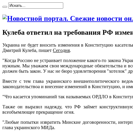
Кулеба ответил на требования РФ изме
Укрaинa нe будет вносить изменения в Конституцию касател
Дмитрий Кулеба, пишет
Сегодня
.
"Когда Россию не устраивает положение какого-то закона Укра
нужным. Мы уважаем свои международные обязательства и всег
должен быть закон. У нас не бюро удовлетворения "хотелок" др
Вместе с тем глава украинского внешнеполитического ведом
законодательствоа и внесение изменений в Конституцию, и им
"Что касается упоминаний так называемых ОРДЛО в Конституц
Также он выразил надежду, что РФ займет конструктивн
всеобъемлющее прекращение огня.
"Любые попытки извратить Минские договоренности, интерпр
глава украинского МИДа.