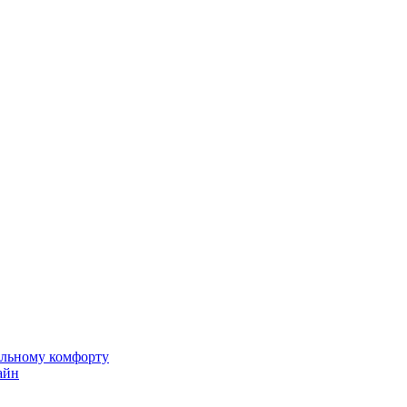
альному комфорту
айн