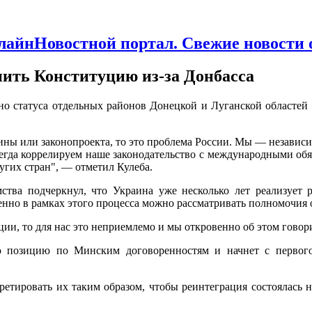
Новостной портал. Свежие новости
нить Конституцию из-за Донбасса
ьно статуса отдельных районов Донецкой и Луганской областей
ины или законопроекта, то это проблема России. Мы — независи
да коррелируем наше законодательство с международными обяза
угих стран", — отметил Кулеба.
ства подчеркнул, что Украина уже несколько лет реализует 
енно в рамках этого процесса можно рассматривать полномочия
ии, то для нас это неприемлемо и мы откровенно об этом говор
ую позицию по Минским договоренностям и начнет с перво
етировать их таким образом, чтобы реинтеграция состоялась н