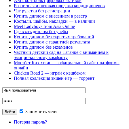
AML контроль цифровых активов
Розничная и оптовая продажа кондиционеров
Чат рулетка без регистрации
Купить диплом с внесением в реестр
Костыли, шайбы, накладки — в наличии
Meet Ladyboys from Asia Online
Где взять диплом без учебы
Купить диплом без скрытых требований
Купить диплом с гарантией результата
Купить диплом без экзаменов
Частный детский сад на Таганке с вниманием к
эмоциональному комфорту
Мостбет Казахстан — официальный сайт платформы
онлайн
Chicken Road 2 — играй с кэшбеком
Полная коллекция экшен-игр — торрент
Запомнить меня
Потерял пароль?