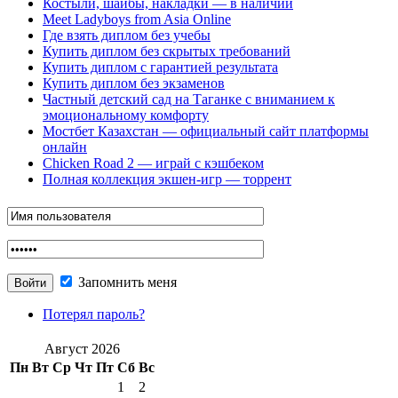
Костыли, шайбы, накладки — в наличии
Meet Ladyboys from Asia Online
Где взять диплом без учебы
Купить диплом без скрытых требований
Купить диплом с гарантией результата
Купить диплом без экзаменов
Частный детский сад на Таганке с вниманием к
эмоциональному комфорту
Мостбет Казахстан — официальный сайт платформы
онлайн
Chicken Road 2 — играй с кэшбеком
Полная коллекция экшен-игр — торрент
Запомнить меня
Потерял пароль?
Август 2026
Пн
Вт
Ср
Чт
Пт
Сб
Вс
1
2