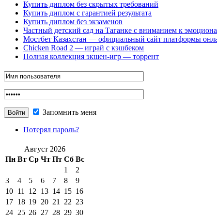
Купить диплом без скрытых требований
Купить диплом с гарантией результата
Купить диплом без экзаменов
Частный детский сад на Таганке с вниманием к эмоцион
Мостбет Казахстан — официальный сайт платформы онл
Chicken Road 2 — играй с кэшбеком
Полная коллекция экшен-игр — торрент
Запомнить меня
Потерял пароль?
Август 2026
Пн
Вт
Ср
Чт
Пт
Сб
Вс
1
2
3
4
5
6
7
8
9
10
11
12
13
14
15
16
17
18
19
20
21
22
23
24
25
26
27
28
29
30