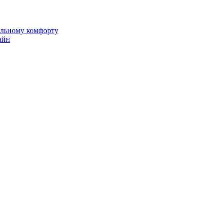
альному комфорту
айн