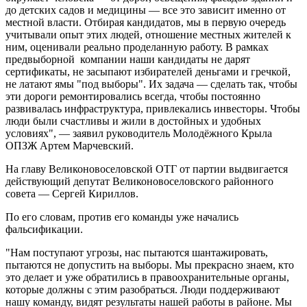
до детских садов и медицины — все это зависит именно от
местной власти. Отбирая кандидатов, мы в первую очередь
учитывали опыт этих людей, отношение местных жителей к
ним, оценивали реально проделанную работу. В рамках
предвыборной компании наши кандидаты не дарят
сертификаты, не засыпают избирателей деньгами и гречкой,
не латают ямы "под выборы". Их задача — сделать так, чтобы
эти дороги ремонтировались всегда, чтобы постоянно
развивалась инфраструктура, привлекались инвесторы. Чтобы
люди были счастливы и жили в достойных и удобных
условиях", — заявил руководитель Молодёжного Крыла
ОПЗЖ Артем Марчевский.
На главу Великоновоселовской ОТГ от партии выдвигается
действующий депутат Великоновоселовского районного
совета — Сергей Кириллов.
По его словам, против его команды уже начались
фальсификации.
"Нам поступают угрозы, нас пытаются шантажировать,
пытаются не допустить на выборы. Мы прекрасно знаем, кто
это делает и уже обратились в правоохранительные органы,
которые должны с этим разобраться. Люди поддерживают
нашу команду, видят результаты нашей работы в районе. Мы