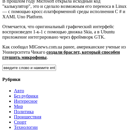
В прошлом году Microsoft открыла исходный код
"калькулятор", это и сделало
возможным его переноса в Linux
— с помощью кросс-платформенной среды исполнения C # и
XAML Uno Platform.
Отмечается, что оригинальный графический интерфейс
воспроизведен 1-к-1 с помощью движка Skia, а в Ubuntu
приложение интегрировано через фреймворк GTK.
Как сообщал MIGnews.com.ua ранее, американские ученые из
Университета Чикаго
создали браслет, который способен
глушить микрофоны
.
Рубрики
Авто
Без рубрики
Интересное
Мир
Политика
Проишествия
Спорт
Технологии