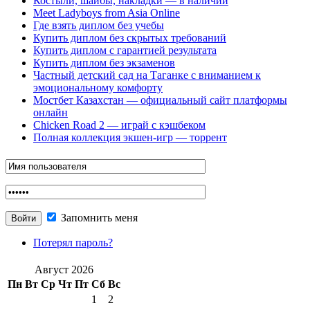
Костыли, шайбы, накладки — в наличии
Meet Ladyboys from Asia Online
Где взять диплом без учебы
Купить диплом без скрытых требований
Купить диплом с гарантией результата
Купить диплом без экзаменов
Частный детский сад на Таганке с вниманием к
эмоциональному комфорту
Мостбет Казахстан — официальный сайт платформы
онлайн
Chicken Road 2 — играй с кэшбеком
Полная коллекция экшен-игр — торрент
Запомнить меня
Потерял пароль?
Август 2026
Пн
Вт
Ср
Чт
Пт
Сб
Вс
1
2