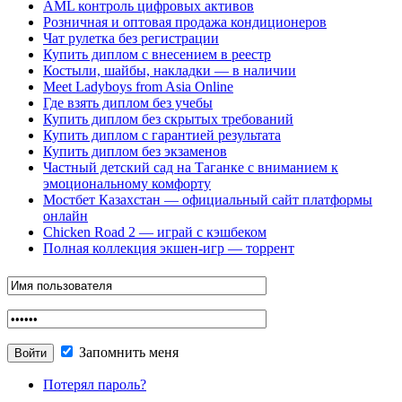
AML контроль цифровых активов
Розничная и оптовая продажа кондиционеров
Чат рулетка без регистрации
Купить диплом с внесением в реестр
Костыли, шайбы, накладки — в наличии
Meet Ladyboys from Asia Online
Где взять диплом без учебы
Купить диплом без скрытых требований
Купить диплом с гарантией результата
Купить диплом без экзаменов
Частный детский сад на Таганке с вниманием к
эмоциональному комфорту
Мостбет Казахстан — официальный сайт платформы
онлайн
Chicken Road 2 — играй с кэшбеком
Полная коллекция экшен-игр — торрент
Запомнить меня
Потерял пароль?