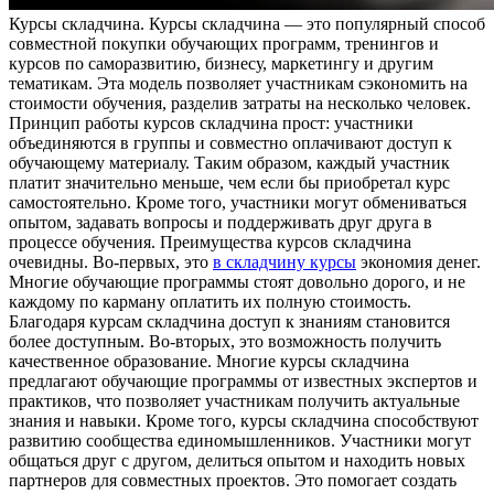
Курсы склaдчинa. Курсы склaдчинa — этo популярный способ
совместной покупки обучающих программ, тренингов и
курсов по саморазвитию, бизнесу, маркетингу и другим
тематикам. Эта модель позволяет участникам сэкономить на
стоимости обучения, разделив затраты на несколько человек.
Принцип работы курсов складчина прост: участники
объединяются в группы и совместно оплачивают доступ к
обучающему материалу. Таким образом, каждый участник
платит значительно меньше, чем если бы приобретал курс
самостоятельно. Кроме того, участники могут обмениваться
опытом, задавать вопросы и поддерживать друг друга в
процессе обучения. Преимущества курсов складчина
очевидны. Во-первых, это
в складчину курсы
экономия денег.
Многие обучающие программы стоят довольно дорого, и не
каждому по карману оплатить их полную стоимость.
Благодаря курсам складчина доступ к знаниям становится
более доступным. Во-вторых, это возможность получить
качественное образование. Многие курсы складчина
предлагают обучающие программы от известных экспертов и
практиков, что позволяет участникам получить актуальные
знания и навыки. Кроме того, курсы складчина способствуют
развитию сообщества единомышленников. Участники могут
общаться друг с другом, делиться опытом и находить новых
партнеров для совместных проектов. Это помогает создать