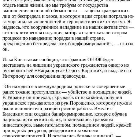
отдать наши жизни, но мы требуем от государства
выполнения основной обязанности — защиты гражданских
лиц от беспредела и хаоса, в котором наша страна погрязла из-
за маргинальных личностей и террористических структур. Я
надеюсь, что вооружённое нападение на наших активистов —
это та критическая ситуация, которая станет катализатором
процесса по наведению порядка в нашей стране,
прекращению беспредела этих бандформирований", — сказал
он.
Илья Кива также сообщил, что фракция ОПЗЖ будет
настаивать на лишении украинского гражданства одного из
руководителей «Нацкорпуса» Сергея Коротких, и выдаче его
Интерполу для совершения правосудия.
"Он находится в международном розыске за совершенные
ранее тяжкие преступления — убийство и похищение людей.
В Украину он приехал, скрываясь от наказания, получил
украинское гражданство из рук Порошенко, которому нужны
были исполнители разной грязной работы. Вместе с
Билецким они создали бандформирование, которое обули в
националистический облик, и занимались грабежом
инкассаторов, вымогательством, похищением людей, кражей
природных ресурсов, рейдерскими захватами
сельхозпредприятий. И оставались безнаказанными", —