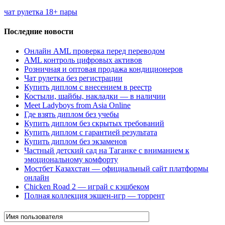
чат рулетка 18+ пары
Последние новости
Онлайн AML проверка перед переводом
AML контроль цифровых активов
Розничная и оптовая продажа кондиционеров
Чат рулетка без регистрации
Купить диплом с внесением в реестр
Костыли, шайбы, накладки — в наличии
Meet Ladyboys from Asia Online
Где взять диплом без учебы
Купить диплом без скрытых требований
Купить диплом с гарантией результата
Купить диплом без экзаменов
Частный детский сад на Таганке с вниманием к
эмоциональному комфорту
Мостбет Казахстан — официальный сайт платформы
онлайн
Chicken Road 2 — играй с кэшбеком
Полная коллекция экшен-игр — торрент