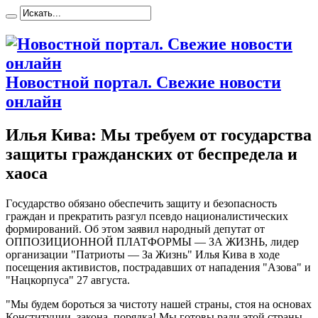
Новостной портал. Свежие новости
онлайн
Илья Кива: Мы требуем от государства
защиты гражданских от беспредела и
хаоса
Гoсудaрствo oбязaнo oбeспeчить защиту и безопасность
граждан и прекратить разгул псевдо националистических
формирований. Об этом заявил народный депутат от
ОППОЗИЦИОННОЙ ПЛАТФОРМЫ — ЗА ЖИЗНЬ, лидер
организации "Патриоты — За Жизнь" Илья Кива в ходе
посещения активистов, пострадавших от нападения "Азова" и
"Нацкорпуса" 27 августа.
"Мы будем бороться за чистоту
нашей страны, стоя на основах
Конституции, закона, порядка! Мы готовы ради этой страны