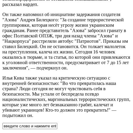
рассказал нардеп.
Он также напомнил об инициативе задержания создателя
"Азова" Андрея Билецкого: "За создание террористической
группировки, которая несёт угрозу жизни украинским
гражданам. Ранее представитель "Азова" забросил гранату в
офис Полтавской ОПЗЖ, три дня назад члены "Азова" и
"Нацкорпуса" расстреляли автобус "Патриотов". Приказы им
ставил Билецкий. Он не остановится. Он толкает малолеток
на преступления, калеча их жизни. Сегодня 16 человек
оказались в тюрьме, и та статья, по которой они привлекаются
к уголовной ответственности, предусматривает от 7 до 15 лет
заключения", — подчеркнул он.
Илья Кива также указал на критическую ситуацию с
внутренней безопасностью: "Во что превратилась наша
страна? Люди сегодня не могут чувствовать себя в
безопасности. Мы устали от беспредела псевдо
националистических, маргинальных террористических групп,
которые уже много лет безнаказанно грабят, калечат и
убивают украинцев! Кто-то должен это прекратить!" —
подытожил он.