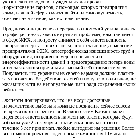
украинских городов вынуждены их дотировать.
Формирование тарифов, с помощью которых предприятия
коммунальной сферы смогут выйти на самоокупаемость,
означает не что иное, как их повышение.
Продвигая инициативу о передаче полномочий устанавливать
тарифы регионам, власть не решает проблемы, накопившиеся
в сфере ЖКХ, и попросту снимает с себя ответственность,
говорят эксперты. По их словам, неэффективное управление
предприятиями ЖКХ, катастрофическая изношенность труб и
оборудования, непринятие мер по повышению
энергоэффективности зданий и предотвращению потерь воды
и тепла являются причинами высокой себестоимости услуг.
Получается, что украинцы из своего кармана должны платить
за многолетнее бездействие властей и популизм политиков, не
желавших идти на непопулярные шаги ради сохранения своих
рейтингов.
Эксперты подчеркивают, что "на носу" досрочные
парламентские выборы и команде президента сейчас совсем
не время портить рейтинги. В связи с этим Кабмин хочет
перенести ответственность на местные власти, которые будут
избраны уже 25 октября и фактически получат право в
течение 5 лет принимать любые выгодные им решения. Более
всего законопроект выгоден премьер-министру Шмыгалю,