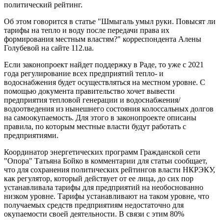
политический рейтинг.
Об этом говорится в статье "Шмыгаль умыл руки. Повысят ли
тарифы на тепло и воду после передачи права их
формирования местным властям?" корреспондента Алены
Голубевой на сайте 112.ua.
Если законопроект найдет поддержку в Раде, то уже с 2021
года регулирование всех предприятий тепло- и
водоснабжения будет осуществляться на местном уровне. С
помощью документа правительство хочет вывести
предприятия тепловой генерации и водоснабжения/
водоотведения из нынешнего состояния колоссальных долгов
на самоокупаемость. Для этого в законопроекте описаны
правила, по которым местные власти будут работать с
предприятиями.
Координатор энергетических программ Гражданской сети
"Опора" Татьяна Бойко в комментарии для статьи сообщает,
что для сохранения политических рейтингов власти НКРЭКУ,
как регулятор, который действует от ее лица, до сих пор
устанавливала тарифы для предприятий на необоснованно
низком уровне. Тарифы устанавливают на таком уровне, что
получаемых средств предприятиям недостаточно для
окупаемости своей деятельности. В связи с этим 80%