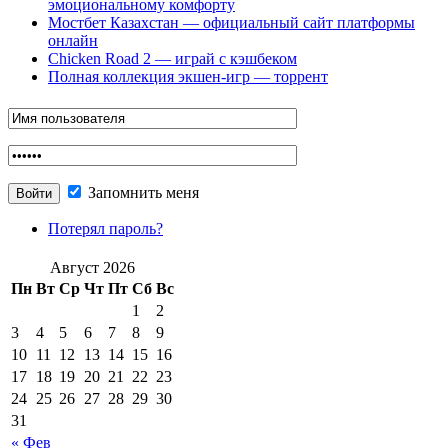
эмоциональному комфорту
Мостбет Казахстан — официальный сайт платформы
онлайн
Chicken Road 2 — играй с кэшбеком
Полная коллекция экшен-игр — торрент
Запомнить меня
Потерял пароль?
Август 2026
Пн
Вт
Ср
Чт
Пт
Сб
Вс
1
2
3
4
5
6
7
8
9
10
11
12
13
14
15
16
17
18
19
20
21
22
23
24
25
26
27
28
29
30
31
« Фев