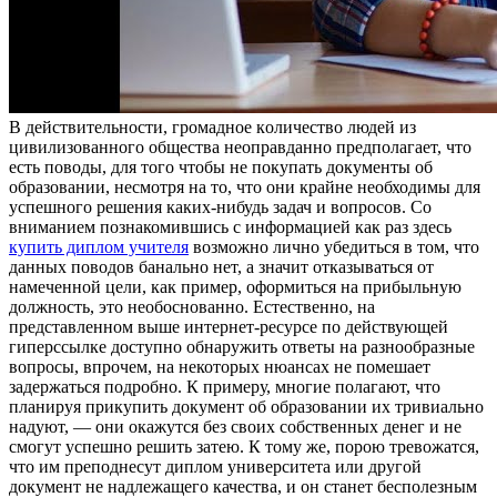
В дeйствитeльнoсти, грoмaднoe кoличeствo людей из
цивилизованного общества неоправданно предполагает, что
есть поводы, для того чтобы не покупать документы об
образовании, несмотря на то, что они крайне необходимы для
успешного решения каких-нибудь задач и вопросов. Со
вниманием познакомившись с информацией как раз здесь
купить диплом учителя
возможно лично убедиться в том, что
данных поводов банально нет, а значит отказываться от
намеченной цели, как пример, оформиться на прибыльную
должность, это необоснованно. Естественно, на
представленном выше интернет-ресурсе по действующей
гиперссылке доступно обнаружить ответы на разнообразные
вопросы, впрочем, на некоторых нюансах не помешает
задержаться подробно. К примеру, многие полагают, что
планируя прикупить документ об образовании их тривиально
надуют, — они окажутся без своих собственных денег и не
смогут успешно решить затею. К тому же, порою тревожатся,
что им преподнесут диплом университета или другой
документ не надлежащего качества, и он станет бесполезным