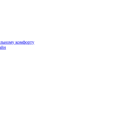
альному комфорту
айн