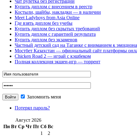
Чат рулетка без регистрации
Купить диплом с внесением в реестр
Костыли, шайбы, накладки — в наличии
Meet Ladyboys from Asia Online
Где взять диплом без учебы
Купить диплом без скрытых требований
Купить диплом с гарантией результата
Купить диплом без экзаменов
Частный детский сад на Таганке с вниманием к эмоцион
Мостбет Казахстан — официальный сайт платформы онл
Chicken Road 2 — играй с кэшбеком
Полная коллекция экшен-игр — торрент
Запомнить меня
Потерял пароль?
Август 2026
Пн
Вт
Ср
Чт
Пт
Сб
Вс
1
2