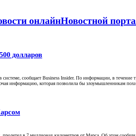
Новостной порта
500 долларов
 системе, сообщает Business Insider. По информации, в течение
лючая информацию, которая позволила бы злоумышленникам похи
Марсом
ад, пролетел в 7 миллионах километров от Марса. Об этом сооб