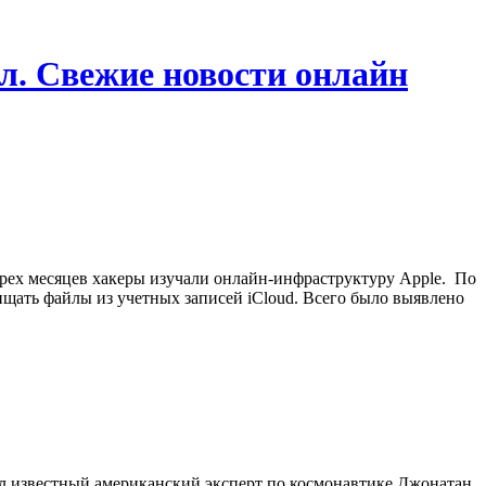
л. Свежие новости онлайн
 трех месяцев хакеры изучали онлайн-инфраструктуру Apple. По
щать файлы из учетных записей iCloud. Всего было выявлено
щил известный американский эксперт по космонавтике Джонатан