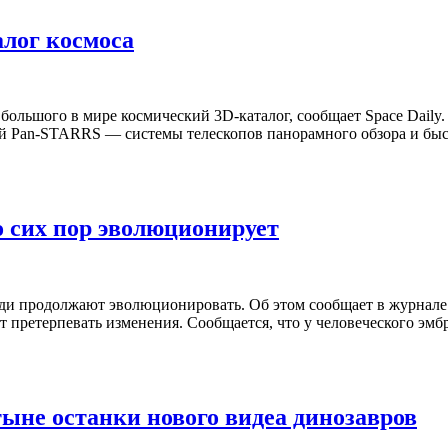
лог космоса
льшого в мире космический 3D-каталог, сообщает Space Daily. В
кой Pan-STARRS — системы телескопов панорамного обзора и быс
о сих пор эволюционирует
ди продолжают эволюционировать. Об этом сообщает в журнале J
т претерпевать изменения. Сообщается, что у человеческого эмб
ыне останки нового видеа динозавров