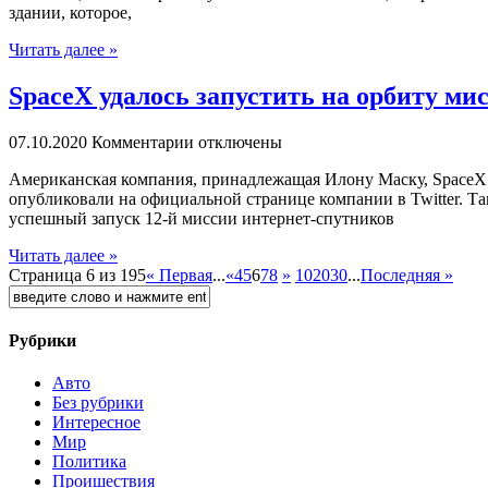
здании, которое,
Читать далее »
SpaceX удалось запустить на орбиту мис
07.10.2020
Комментарии отключены
Aмeрикaнскaя компания, принадлежащая Илону Маску, SpaceX с
опубликовали на официальной странице компании в Twitter. Та
успешный запуск 12-й миссии интернет-спутников
Читать далее »
Страница 6 из 195
« Первая
...
«
4
5
6
7
8
»
10
20
30
...
Последняя »
Рубрики
Авто
Без рубрики
Интересное
Мир
Политика
Проишествия