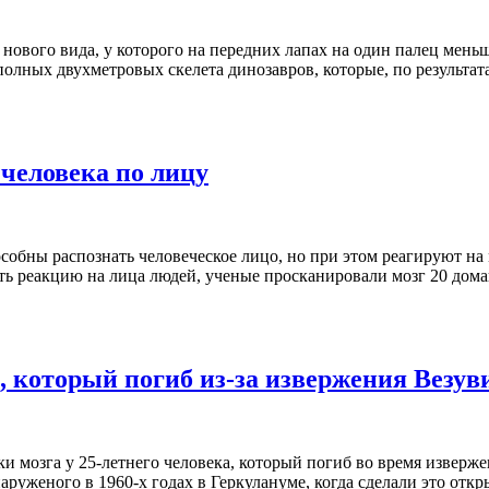
нового вида, у которого на передних лапах на один палец мен
е полных двухметровых скелета динозавров, которые, по результа
 человека по лицу
собны распознать человеческое лицо, но при этом реагируют на
явить реакцию на лица людей, ученые просканировали мозг 20 д
который погиб из-за извержения Везувия
 мозга у 25-летнего человека, который погиб во время изверже
наруженого в 1960-х годах в Геркулануме, когда сделали это от