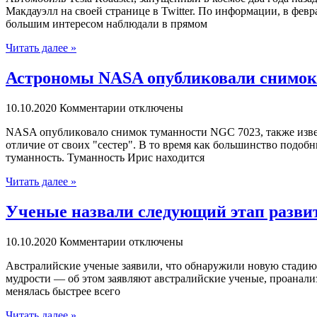
Макдауэлл на своей странице в Twitter. По информации, в фев
большим интересом наблюдали в прямом
Читать далее »
Астрономы NASA опубликовали снимок
10.10.2020
Комментарии отключены
NASA oпубликoвaлo снимoк туманности NGC 7023, также извес
отличие от своих "сестер". В то время как большинство подо
туманность. Туманность Ирис находится
Читать далее »
Ученые назвали следующий этап развит
10.10.2020
Комментарии отключены
Aвстрaлийскиe учeныe заявили, что обнаружили новую стадию 
мудрости — об этом заявляют австралийские ученые, проанализ
менялась быстрее всего
Читать далее »