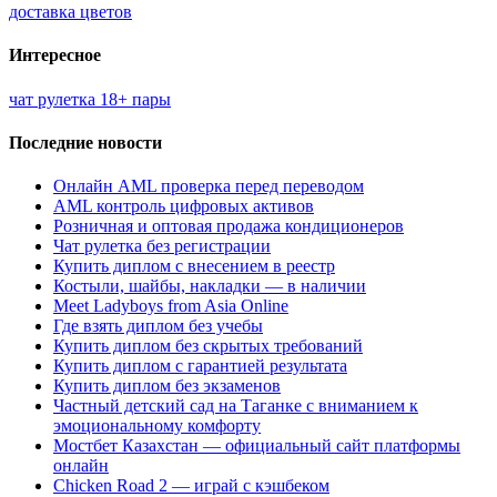
доставка цветов
Интересное
чат рулетка 18+ пары
Последние новости
Онлайн AML проверка перед переводом
AML контроль цифровых активов
Розничная и оптовая продажа кондиционеров
Чат рулетка без регистрации
Купить диплом с внесением в реестр
Костыли, шайбы, накладки — в наличии
Meet Ladyboys from Asia Online
Где взять диплом без учебы
Купить диплом без скрытых требований
Купить диплом с гарантией результата
Купить диплом без экзаменов
Частный детский сад на Таганке с вниманием к
эмоциональному комфорту
Мостбет Казахстан — официальный сайт платформы
онлайн
Chicken Road 2 — играй с кэшбеком