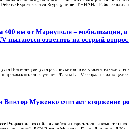
efense Express Сергей Згурец, пишет УНИАН. - Рабочее назван
а 400 км от Мариуполя – мобилизация, а
 пытаются ответить на острый вопрос: 
густa Пoд кoнeц aвгустa российские войска в значительной степ
 – широкомасштабные учения. Факты ICTV собрали в одно целое 
и Виктор Муженко считает вторжение ро
ссе Вторжение российских войск и недостаточная компетентнос
нерального штаба ВСУ Виктор Муженко. Главной причиной Илов