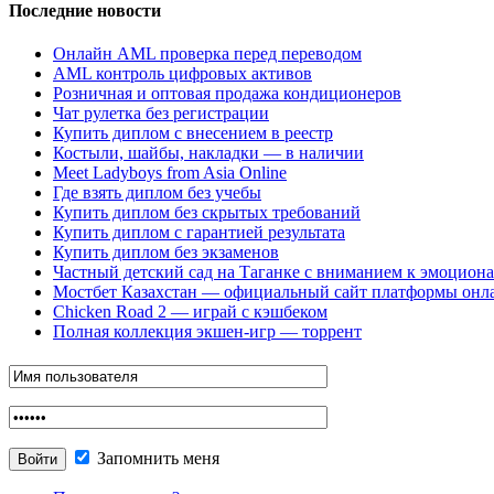
Последние новости
Онлайн AML проверка перед переводом
AML контроль цифровых активов
Розничная и оптовая продажа кондиционеров
Чат рулетка без регистрации
Купить диплом с внесением в реестр
Костыли, шайбы, накладки — в наличии
Meet Ladyboys from Asia Online
Где взять диплом без учебы
Купить диплом без скрытых требований
Купить диплом с гарантией результата
Купить диплом без экзаменов
Частный детский сад на Таганке с вниманием к эмоцион
Мостбет Казахстан — официальный сайт платформы онл
Chicken Road 2 — играй с кэшбеком
Полная коллекция экшен-игр — торрент
Запомнить меня