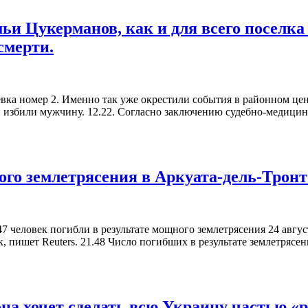
и Цукерманов, как и для всего поселка 
смерти.
вка номер 2. Именно так уже окрестили события в районном ц
ти избили мужчину. 12.22. Согласно заключению судебно-медиц
ого землетрясения в Аркуата-дель-Тронт
7 человек погибли в результате мощного землетрясения 24 авгус
к, пишет Reuters. 21.48 Число погибших в результате землетрясе
на хочет сделать всю Украину частью «