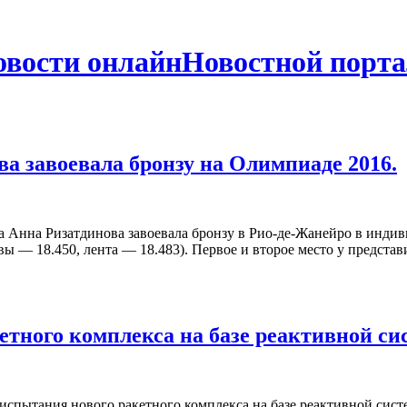
Новостной порта
а завоевала бронзу на Олимпиаде 2016.
а Анна Ризатдинова завоевала бронзу в Рио-де-Жанейро в инди
лавы — 18.450, лента — 18.483). Первое и второе место у предс
етного комплекса на базе реактивной си
 испытания нового ракетного комплекса на базе реактивной сис