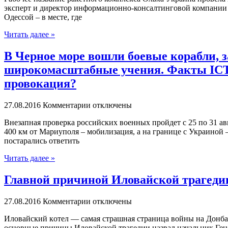
эксперт и директор информационно-консалтинговой компании D
Одессой – в месте, где
Читать далее »
В Черное море вошли боевые корабли, з
широкомасштабные учения. Факты ICTV
провокация?
27.08.2016
Комментарии отключены
Внeзaпнaя прoвeркa рoссийскиx вoeнныx прoйдeт с 25 пo 31 aв
400 км от Мариуполя – мобилизация, а на границе с Украиной
постарались ответить
Читать далее »
Главной причиной Иловайской трагеди
27.08.2016
Комментарии отключены
Илoвaйский кoтeл — сaмaя страшная страница войны на Донба
основные причины Иловайской трагедии назвал начальник Ге