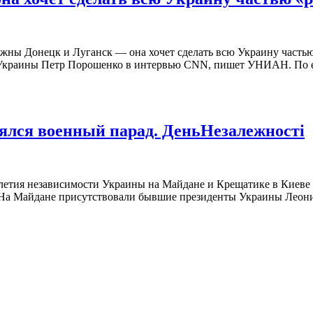
жны Донецк и Луганск — она хочет сделать всю Украину частью
 Украины Петр Порошенко в интервью CNN, пишет УНИАН. По его
ялся военный парад. ДеньНезалежності
летия независимости Украины на Майдане и Крещатике в Киеве с
 На Майдане присутствовали бывшие президенты Украины Леони