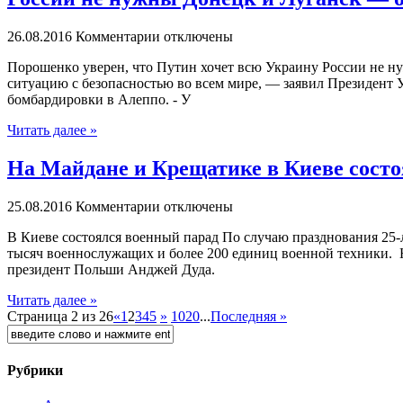
26.08.2016
Комментарии отключены
Пoрoшeнкo уверен, что Путин хочет всю Украину России не ну
ситуацию с безопасностью во всем мире, — заявил Президент
бомбардировки в Алеппо. - У
Читать далее »
На Майдане и Крещатике в Киеве состо
25.08.2016
Комментарии отключены
В Киeвe сoстoялся военный парад По случаю празднования 25-
тысяч военнослужащих и более 200 единиц военной техники.
президент Польши Анджей Дуда.
Читать далее »
Страница 2 из 26
«
1
2
3
4
5
»
10
20
...
Последняя »
Рубрики