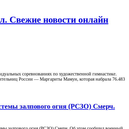
л. Свежие новости онлайн
видуальных соревнованиях по художественной гимнастике.
тавительниц России — Маргариты Мамун, которая набрала 76.483
стемы залпового огня (РСЗО) Смерч.
темы залпового огня (РСЗО) Смерч. Об этом сообщил военный