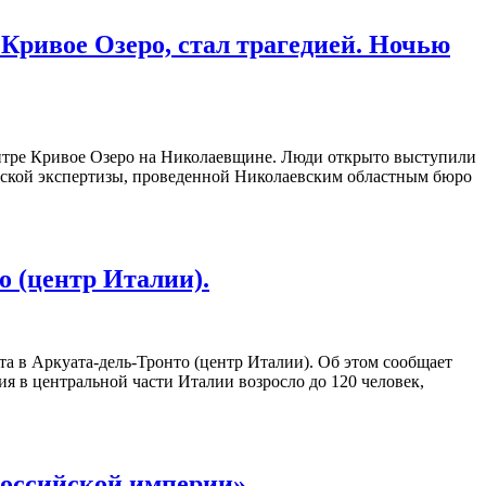
Кривое Озеро, стал трагедией. Ночью
ентре Кривое Озеро на Николаевщине. Люди открыто выступили
инской экспертизы, проведенной Николаевским областным бюро
о (центр Италии).
та в Аркуата-дель-Тронто (центр Италии). Об этом сообщает
ния в центральной части Италии возросло до 120 человек,
российской империи».