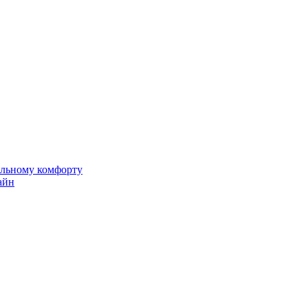
альному комфорту
айн