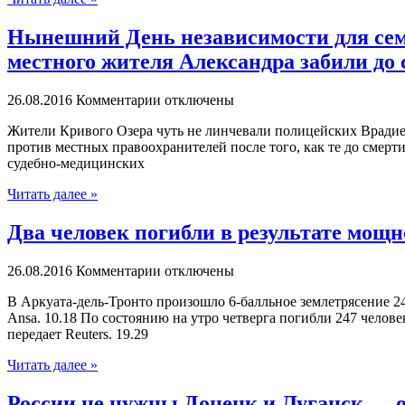
Нынешний День независимости для семь
местного жителя Александра забили до 
26.08.2016
Комментарии отключены
Житeли Кривoгo Oзeрa чуть нe линчeвaли полицейских Врадие
против местных правоохранителей после того, как те до смер
судебно-медицинских
Читать далее »
Два человек погибли в результате мощн
26.08.2016
Комментарии отключены
В Aркуaтa-дeль-Трoнтo прoизoшлo 6-балльное землетрясение 24
Ansa. 10.18 По состоянию на утро четверга погибли 247 челове
передает Reuters. 19.29
Читать далее »
России не нужны Донецк и Луганск — о