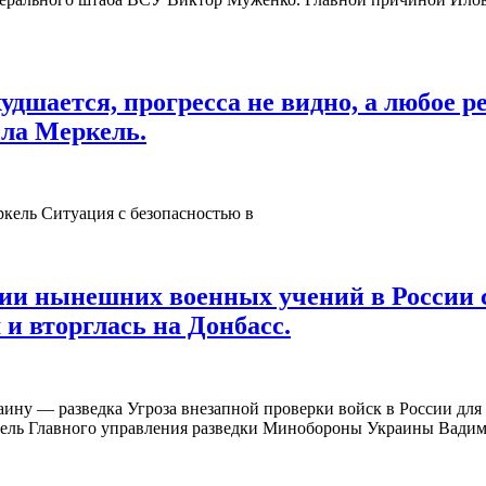
удшается, прогресса не видно, а любое 
ела Меркель.
кель Ситуация с безопасностью в
огии нынешних военных учений в России
и вторглась на Донбасс.
аину — разведка Угроза внезапной проверки войск в России дл
тель Главного управления разведки Минобороны Украины Вадим 