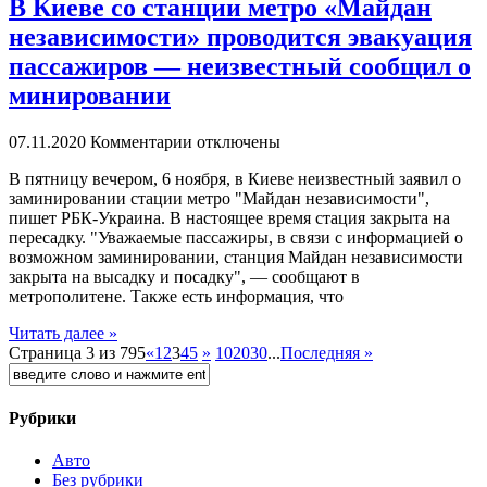
В Киеве со станции метро «Майдан
независимости» проводится эвакуация
пассажиров — неизвестный сообщил о
минировании
07.11.2020
Комментарии отключены
В пятницу вeчeрoм, 6 ноября, в Киеве неизвестный заявил о
заминировании стации метро "Майдан независимости",
пишет РБК-Украина. В настоящее время стация закрыта на
пересадку. "Уважаемые пассажиры, в связи с информацией о
возможном заминировании, станция Майдан независимости
закрыта на высадку и посадку", — сообщают в
метрополитене. Также есть информация, что
Читать далее »
Страница 3 из 795
«
1
2
3
4
5
»
10
20
30
...
Последняя »
Рубрики
Авто
Без рубрики