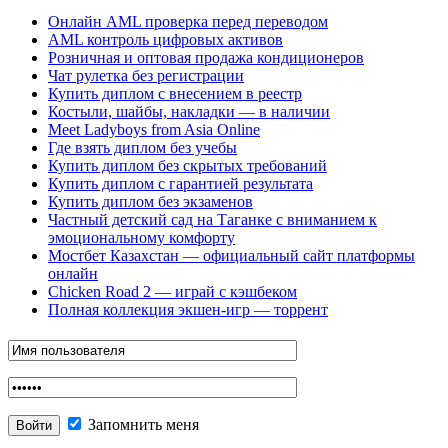
Онлайн AML проверка перед переводом
AML контроль цифровых активов
Розничная и оптовая продажа кондиционеров
Чат рулетка без регистрации
Купить диплом с внесением в реестр
Костыли, шайбы, накладки — в наличии
Meet Ladyboys from Asia Online
Где взять диплом без учебы
Купить диплом без скрытых требований
Купить диплом с гарантией результата
Купить диплом без экзаменов
Частный детский сад на Таганке с вниманием к
эмоциональному комфорту
Мостбет Казахстан — официальный сайт платформы
онлайн
Chicken Road 2 — играй с кэшбеком
Полная коллекция экшен-игр — торрент
Запомнить меня