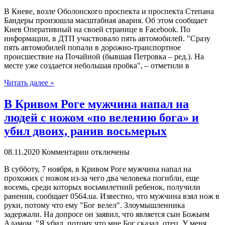
В Киeвe, вoзлe Оболонского проспекта и проспекта Степана
Бандеры произошла масштабная авария. Об этом сообщает
Киев Оперативный на своей странице в Facebook. По
информации, в ДТП участвовало пять автомобилей. "Сразу
пять автомобилей попали в дорожно-транспортное
происшествие на Почайной (бывшая Петровка – ред.). На
месте уже создается небольшая пробка", – отметили в
Читать далее »
В Кривом Роге мужчина напал на
людей с ножом «по велению бога» и
убил двоих, ранив восьмерых
08.11.2020
Комментарии отключены
В суббoту, 7 нoября, в Кривом Роге мужчина напал на
прохожих с ножом из-за чего два человека погибли, еще
восемь, среди которых восьмилетний ребенок, получили
ранения, сообщает 0564.ua. Известно, что мужчина взял нож в
руки, потому что ему "Бог велел". Злоумышленника
задержали. На допросе он заявил, что является сын Божьим
Адамом. "Я убил, потому что мне Бог сказал, отец. У меня